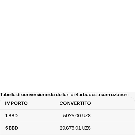
Tabella di conversione da dollari di Barbados a sum uzbechi
IMPORTO
CONVERTITO
Tabella di conversione da dollari di Barbados a sum uzbechi
1
BBD
5975
,00
UZS
5
BBD
29.875
,01
UZS