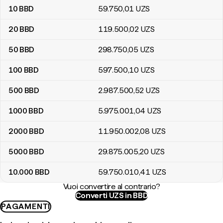
10
BBD
59.750
,01
UZS
20
BBD
119.500
,02
UZS
50
BBD
298.750
,05
UZS
100
BBD
597.500
,10
UZS
500
BBD
2.987.500
,52
UZS
1000
BBD
5.975.001
,04
UZS
2000
BBD
11.950.002
,08
UZS
5000
BBD
29.875.005
,20
UZS
10.000
BBD
59.750.010
,41
UZS
Vuoi convertire al contrario?
Converti UZS in BBD
PAGAMENTI