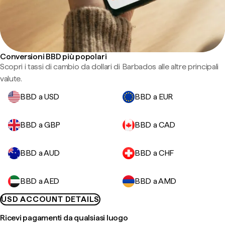
Conversioni BBD più popolari
Scopri i tassi di cambio da dollari di Barbados alle altre principali
valute.
BBD a USD
BBD a EUR
BBD a GBP
BBD a CAD
BBD a AUD
BBD a CHF
BBD a AED
BBD a AMD
USD ACCOUNT DETAILS
Ricevi pagamenti da qualsiasi luogo