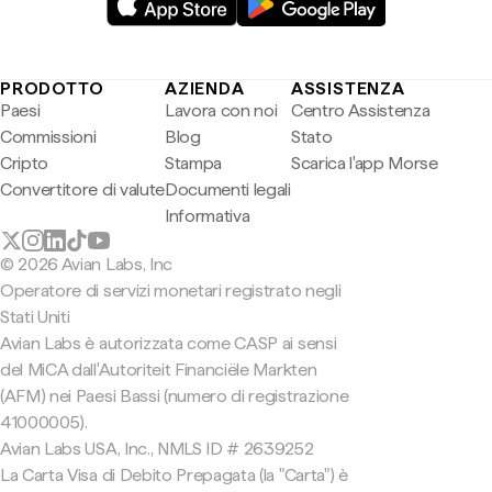
PRODOTTO
AZIENDA
ASSISTENZA
Paesi
Lavora con noi
Centro Assistenza
Commissioni
Blog
Stato
Cripto
Stampa
Scarica l'app Morse
Convertitore di valute
Documenti legali
Informativa
© 2026 Avian Labs, Inc
Operatore di servizi monetari registrato negli
Stati Uniti
Avian Labs è autorizzata come CASP ai sensi
del MiCA dall'Autoriteit Financiële Markten
(AFM) nei Paesi Bassi (numero di registrazione
41000005).
Avian Labs USA, Inc., NMLS ID # 2639252
La Carta Visa di Debito Prepagata (la "Carta") è