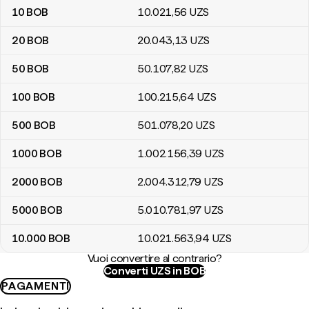
10
BOB
10.021
,56
UZS
20
BOB
20.043
,13
UZS
50
BOB
50.107
,82
UZS
100
BOB
100.215
,64
UZS
500
BOB
501.078
,20
UZS
1000
BOB
1.002.156
,39
UZS
2000
BOB
2.004.312
,79
UZS
5000
BOB
5.010.781
,97
UZS
10.000
BOB
10.021.563
,94
UZS
Vuoi convertire al contrario?
Converti UZS in BOB
PAGAMENTI