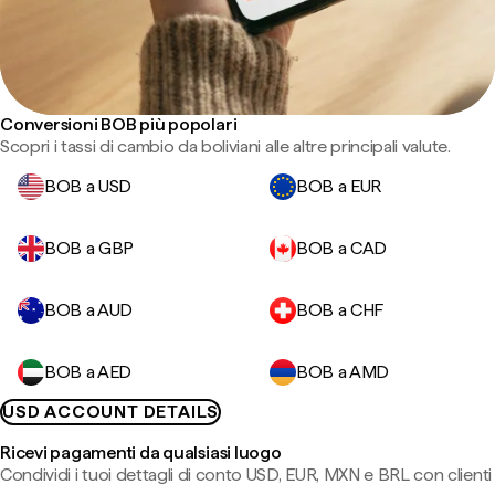
Conversioni BOB più popolari
Scopri i tassi di cambio da boliviani alle altre principali valute.
BOB a USD
BOB a EUR
BOB a GBP
BOB a CAD
BOB a AUD
BOB a CHF
BOB a AED
BOB a AMD
USD ACCOUNT DETAILS
Ricevi pagamenti da qualsiasi luogo
Condividi i tuoi dettagli di conto USD, EUR, MXN e BRL con clienti