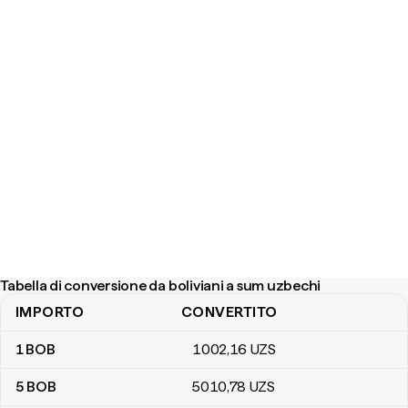
Tabella di conversione da boliviani a sum uzbechi
IMPORTO
CONVERTITO
Tabella di conversione da boliviani a sum uzbechi
1
BOB
1002
,16
UZS
5
BOB
5010
,78
UZS