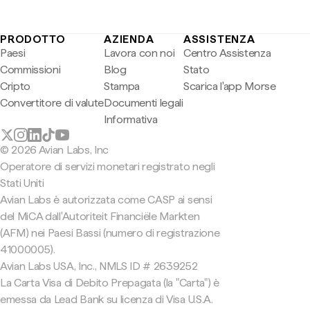
PRODOTTO
AZIENDA
ASSISTENZA
Paesi
Lavora con noi
Centro Assistenza
Commissioni
Blog
Stato
Cripto
Stampa
Scarica l'app Morse
Convertitore di valute
Documenti legali
Informativa
© 2026 Avian Labs, Inc
Operatore di servizi monetari registrato negli
Stati Uniti
Avian Labs è autorizzata come CASP ai sensi
del MiCA dall'Autoriteit Financiële Markten
(AFM) nei Paesi Bassi (numero di registrazione
41000005).
Avian Labs USA, Inc., NMLS ID # 2639252
La Carta Visa di Debito Prepagata (la "Carta") è
emessa da Lead Bank su licenza di Visa U.S.A.