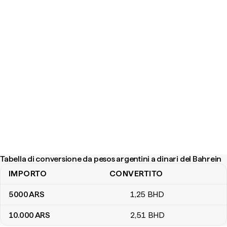
Tabella di conversione da pesos argentini a dinari del Bahrein
IMPORTO
CONVERTITO
Tabella di conversione da pesos argentini a dinari del Bahrein
5000
ARS
1
,25
BHD
10.000
ARS
2
,51
BHD