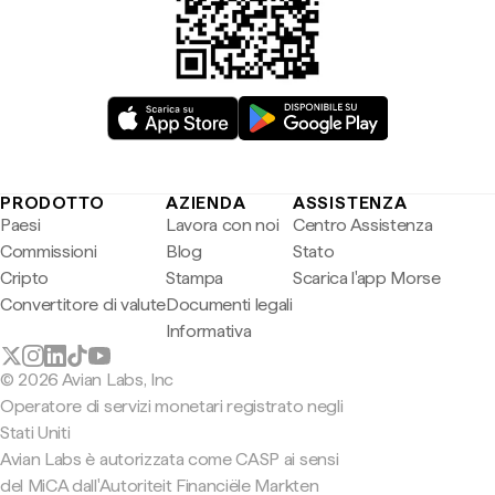
PRODOTTO
AZIENDA
ASSISTENZA
Paesi
Lavora con noi
Centro Assistenza
Commissioni
Blog
Stato
Cripto
Stampa
Scarica l'app Morse
Convertitore di valute
Documenti legali
Informativa
© 2026 Avian Labs, Inc
Operatore di servizi monetari registrato negli
Stati Uniti
Avian Labs è autorizzata come CASP ai sensi
del MiCA dall'Autoriteit Financiële Markten