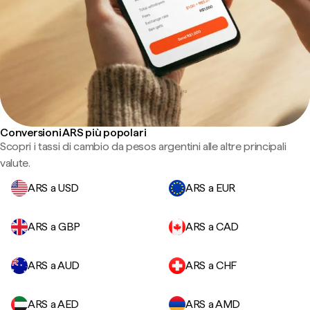
Conversioni ARS più popolari
Scopri i tassi di cambio da pesos argentini alle altre principali
valute.
ARS a USD
ARS a EUR
ARS a GBP
ARS a CAD
ARS a AUD
ARS a CHF
ARS a AED
ARS a AMD