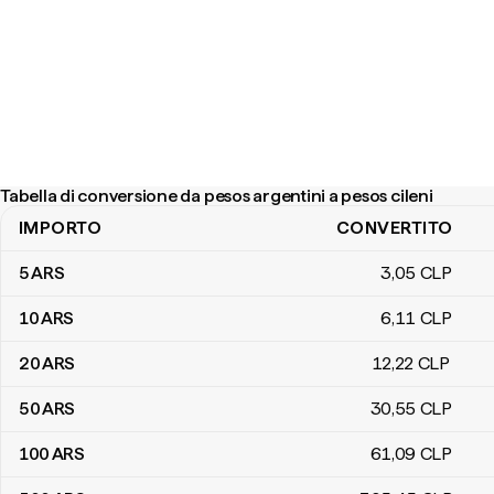
Tabella di conversione da pesos argentini a pesos cileni
IMPORTO
CONVERTITO
Tabella di conversione da pesos argentini a pesos cileni
5
ARS
3
,05
CLP
10
ARS
6
,11
CLP
20
ARS
12
,22
CLP
50
ARS
30
,55
CLP
100
ARS
61
,09
CLP