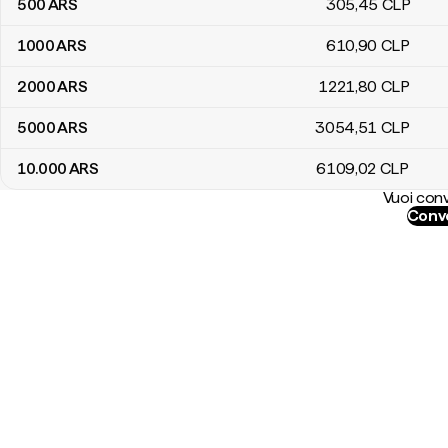
500
ARS
305
,45
CLP
1000
ARS
610
,90
CLP
2000
ARS
1221
,80
CLP
5000
ARS
3054
,51
CLP
10.000
ARS
6109
,02
CLP
Vuoi conv
Conve