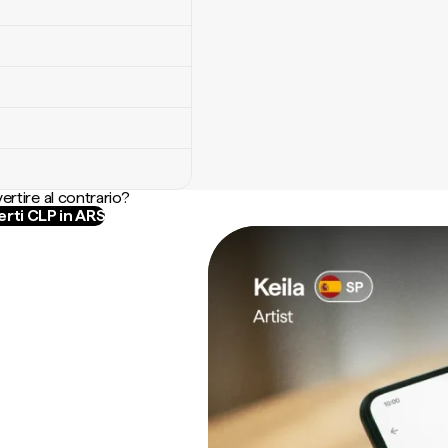
ertire al contrario?
rti CLP in ARS