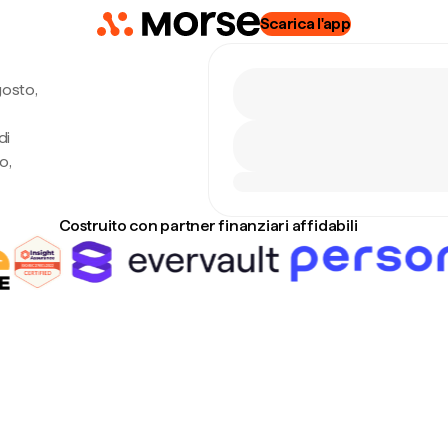
Scarica l'app
gosto,
di
o,
Costruito con partner finanziari affidabili