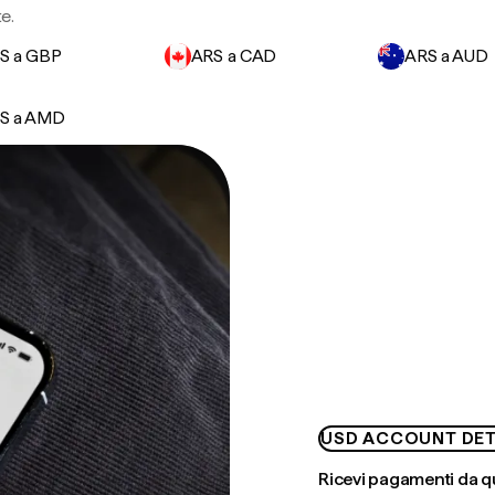
te.
S a GBP
ARS a CAD
ARS a AUD
S a AMD
USD ACCOUNT DET
Ricevi pagamenti da q