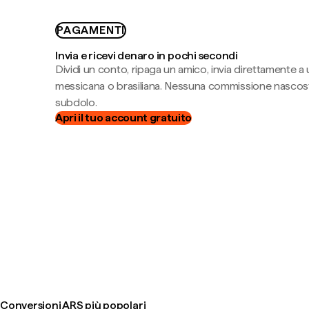
PAGAMENTI
Invia e ricevi denaro in pochi secondi
Dividi un conto, ripaga un amico, invia direttamente a
messicana o brasiliana. Nessuna commissione nascost
subdolo.
Apri il tuo account gratuito
Conversioni ARS più popolari