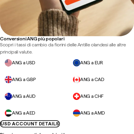
Conversioni ANG più popolari
Scopri i tassi di cambio da fiorini delle Antille olandesi alle altre
principali valute.
ANG a USD
ANG a EUR
ANG a GBP
ANG a CAD
ANG a AUD
ANG a CHF
ANG a AED
ANG a AMD
USD ACCOUNT DETAILS