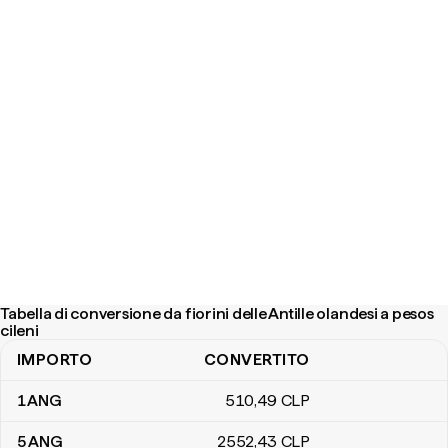
Tabella di conversione da fiorini delle Antille olandesi a pesos
cileni
IMPORTO
CONVERTITO
Tabella di conversione da fiorini delle Antille olandesi a pesos cilen
1
ANG
510
,49
CLP
5
ANG
2552
,43
CLP