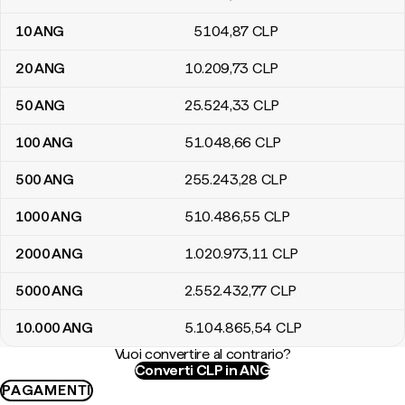
10
ANG
5104
,87
CLP
20
ANG
10.209
,73
CLP
50
ANG
25.524
,33
CLP
100
ANG
51.048
,66
CLP
500
ANG
255.243
,28
CLP
1000
ANG
510.486
,55
CLP
2000
ANG
1.020.973
,11
CLP
5000
ANG
2.552.432
,77
CLP
10.000
ANG
5.104.865
,54
CLP
Vuoi convertire al contrario?
Converti CLP in ANG
PAGAMENTI