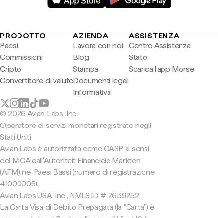
PRODOTTO
AZIENDA
ASSISTENZA
Paesi
Lavora con noi
Centro Assistenza
Commissioni
Blog
Stato
Cripto
Stampa
Scarica l'app Morse
Convertitore di valute
Documenti legali
Informativa
© 2026 Avian Labs, Inc
Operatore di servizi monetari registrato negli
Stati Uniti
Avian Labs è autorizzata come CASP ai sensi
del MiCA dall'Autoriteit Financiële Markten
(AFM) nei Paesi Bassi (numero di registrazione
41000005).
Avian Labs USA, Inc., NMLS ID # 2639252
La Carta Visa di Debito Prepagata (la "Carta") è