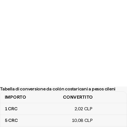
Tabella di conversione da colón costaricani a pesos cileni
IMPORTO
CONVERTITO
Tabella di conversione da colón costaricani a pesos cileni
1
CRC
2
,02
CLP
5
CRC
10
,08
CLP