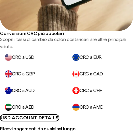
Conversioni CRC più popolari
Scopri i tassi di cambio da colón costaricani alle altre principali
valute.
CRC a USD
CRC a EUR
CRC a GBP
CRC a CAD
CRC a AUD
CRC a CHF
CRC a AED
CRC a AMD
USD ACCOUNT DETAILS
Ricevi pagamenti da qualsiasi luogo