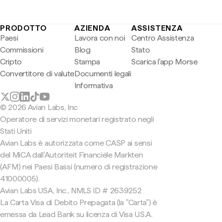
PRODOTTO
AZIENDA
ASSISTENZA
Paesi
Lavora con noi
Centro Assistenza
Commissioni
Blog
Stato
Cripto
Stampa
Scarica l'app Morse
Convertitore di valute
Documenti legali
Informativa
© 2026 Avian Labs, Inc
Operatore di servizi monetari registrato negli
Stati Uniti
Avian Labs è autorizzata come CASP ai sensi
del MiCA dall'Autoriteit Financiële Markten
(AFM) nei Paesi Bassi (numero di registrazione
41000005).
Avian Labs USA, Inc., NMLS ID # 2639252
La Carta Visa di Debito Prepagata (la "Carta") è
emessa da Lead Bank su licenza di Visa U.S.A.