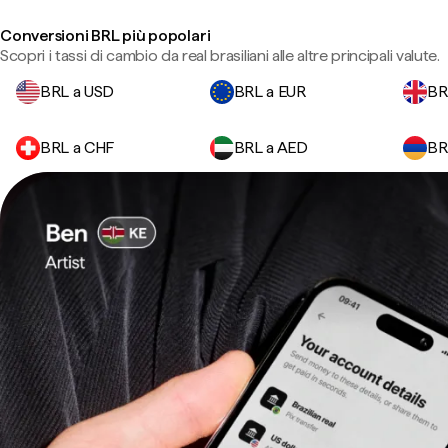
Conversioni BRL più popolari
Scopri i tassi di cambio da real brasiliani alle altre principali valute.
BRL a USD
BRL a EUR
BR
BRL a CHF
BRL a AED
BR