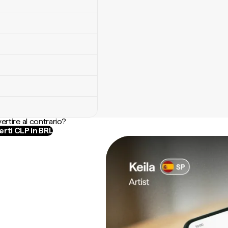
ertire al contrario?
rti CLP in BRL