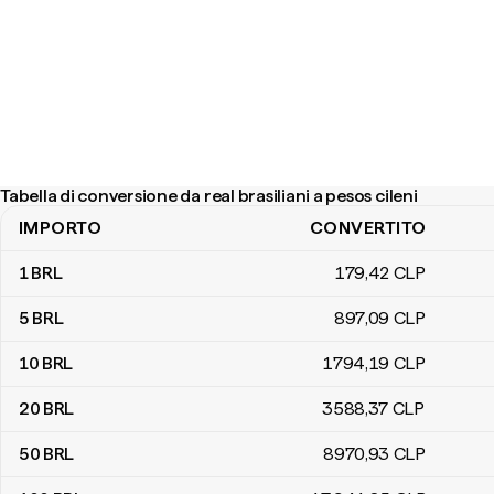
Tabella di conversione da real brasiliani a pesos cileni
IMPORTO
CONVERTITO
Tabella di conversione da real brasiliani a pesos cileni
1
BRL
179
,42
CLP
5
BRL
897
,09
CLP
10
BRL
1794
,19
CLP
20
BRL
3588
,37
CLP
50
BRL
8970
,93
CLP