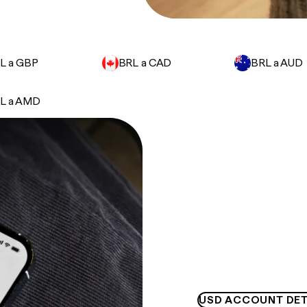
L a GBP
BRL a CAD
BRL a AUD
L a AMD
USD ACCOUNT DET