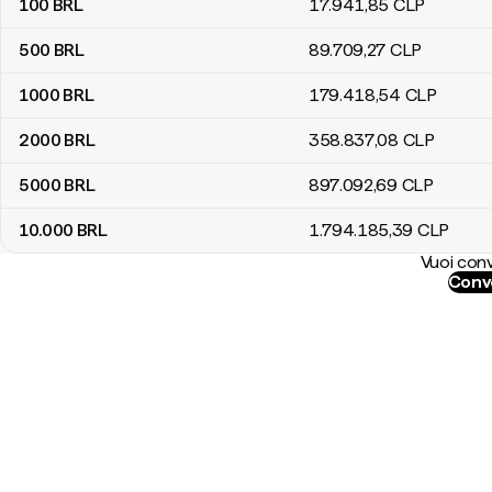
100
BRL
17.941
,85
CLP
500
BRL
89.709
,27
CLP
1000
BRL
179.418
,54
CLP
2000
BRL
358.837
,08
CLP
5000
BRL
897.092
,69
CLP
10.000
BRL
1.794.185
,39
CLP
Vuoi conv
Conve