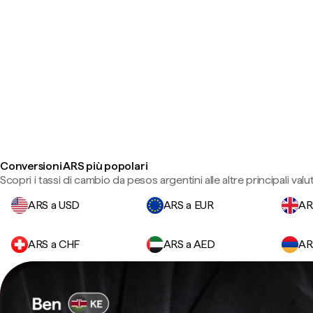
Conversioni ARS più popolari
Scopri i tassi di cambio da pesos argentini alle altre principali valu
ARS a USD
ARS a EUR
AR
ARS a CHF
ARS a AED
AR