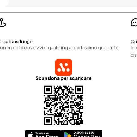
n qualsiasi luogo
Qu
on importa dove vivi o quale lingua parli, siamo qui per te.
Tr
bi
Scansiona per scaricare