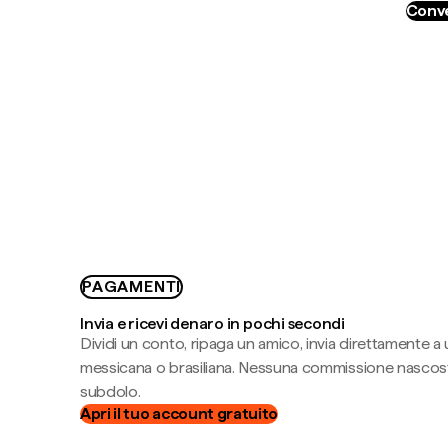
Conve
PAGAMENTI
Invia e ricevi denaro in pochi secondi
Dividi un conto, ripaga un amico, invia direttamente a
messicana o brasiliana. Nessuna commissione nascost
subdolo.
Apri il tuo account gratuito