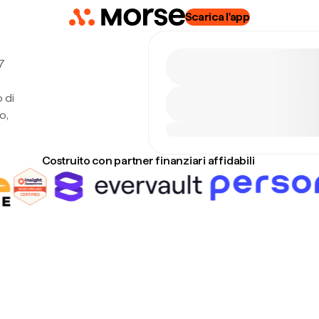
Scarica l'app
7
 di
o,
Costruito con partner finanziari affidabili