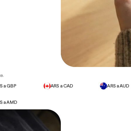
te.
S a GBP
ARS a CAD
ARS a AUD
S a AMD