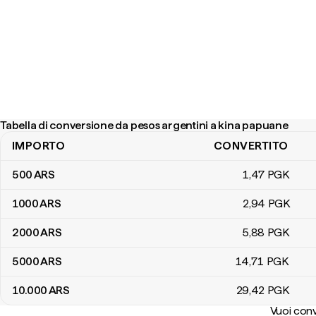
Tabella di conversione da pesos argentini a kina papuane
IMPORTO
CONVERTITO
Tabella di conversione da pesos argentini a kina papuane
500
ARS
1
,47
PGK
1000
ARS
2
,94
PGK
2000
ARS
5
,88
PGK
5000
ARS
14
,71
PGK
10.000
ARS
29
,42
PGK
Vuoi conv