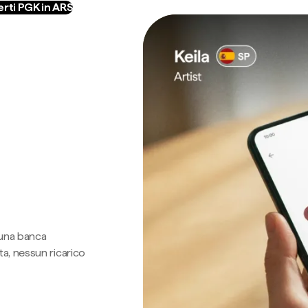
rti PGK in ARS
 una banca
a, nessun ricarico