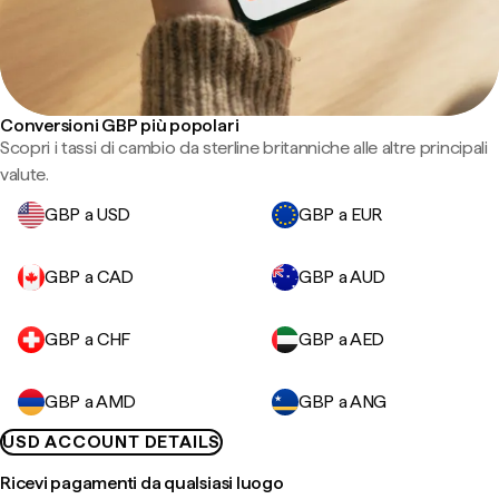
Conversioni GBP più popolari
Scopri i tassi di cambio da sterline britanniche alle altre principali
valute.
GBP a USD
GBP a EUR
GBP a CAD
GBP a AUD
GBP a CHF
GBP a AED
GBP a AMD
GBP a ANG
USD ACCOUNT DETAILS
Ricevi pagamenti da qualsiasi luogo