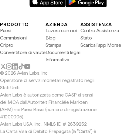
PRODOTTO
AZIENDA
ASSISTENZA
Paesi
Lavora con noi
Centro Assistenza
Commissioni
Blog
Stato
Cripto
Stampa
Scarica l'app Morse
Convertitore di valute
Documenti legali
Informativa
© 2026 Avian Labs, Inc
Operatore di servizi monetari registrato negli
Stati Uniti
Avian Labs è autorizzata come CASP ai sensi
del MiCA dall'Autoriteit Financiële Markten
(AFM) nei Paesi Bassi (numero di registrazione
41000005).
Avian Labs USA, Inc., NMLS ID # 2639252
La Carta Visa di Debito Prepagata (la "Carta") è