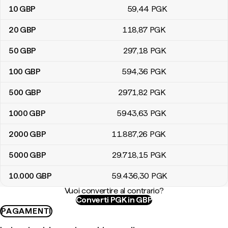
10
GBP
59
,44
PGK
20
GBP
118
,87
PGK
50
GBP
297
,18
PGK
100
GBP
594
,36
PGK
500
GBP
2971
,82
PGK
1000
GBP
5943
,63
PGK
2000
GBP
11.887
,26
PGK
5000
GBP
29.718
,15
PGK
10.000
GBP
59.436
,30
PGK
Vuoi convertire al contrario?
Converti PGK in GBP
PAGAMENTI