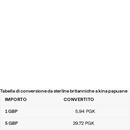
Tabella di conversione da sterline britanniche a kina papuane
IMPORTO
CONVERTITO
Tabella di conversione da sterline britanniche a kina papuane
1
GBP
5
,94
PGK
5
GBP
29
,72
PGK