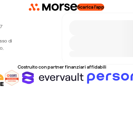
Scarica l'app
 7
sso di
o,
Costruito con partner finanziari affidabili