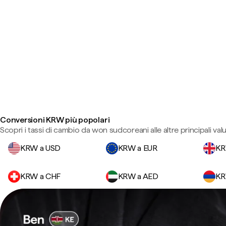
Conversioni KRW più popolari
Scopri i tassi di cambio da won sudcoreani alle altre principali valu
KRW a USD
KRW a EUR
KR
KRW a CHF
KRW a AED
KR