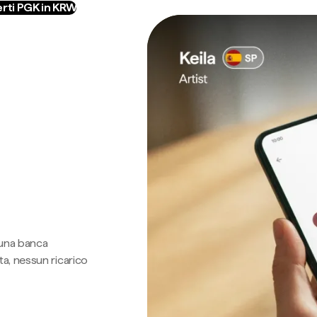
rti PGK in KRW
 una banca
a, nessun ricarico