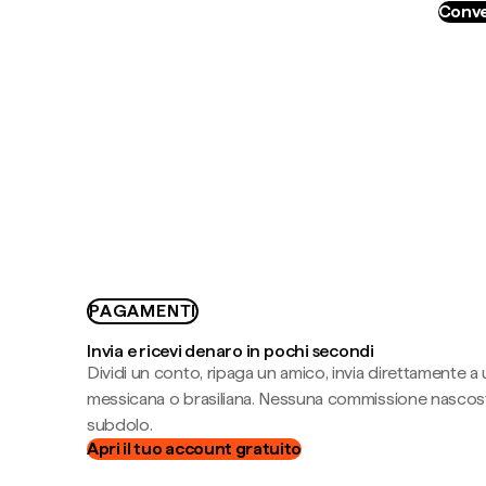
Conve
PAGAMENTI
Invia e ricevi denaro in pochi secondi
Dividi un conto, ripaga un amico, invia direttamente a
messicana o brasiliana. Nessuna commissione nascost
subdolo.
Apri il tuo account gratuito