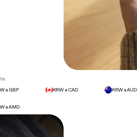
te.
W a GBP
KRW a CAD
KRW a AUD
W a AMD