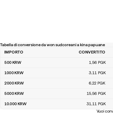
Tabella di conversione da won sudcoreani a kina papuane
IMPORTO
CONVERTITO
Tabella di conversione da won sudcoreani a kina papuane
500
KRW
1
,56
PGK
1000
KRW
3
,11
PGK
2000
KRW
6
,22
PGK
5000
KRW
15
,56
PGK
10.000
KRW
31
,11
PGK
Vuoi conv