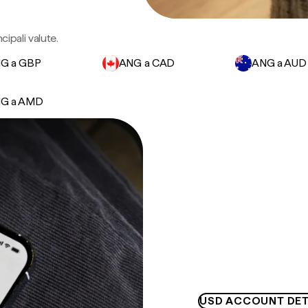
ncipali valute.
G a GBP
ANG a CAD
ANG a AUD
G a AMD
USD ACCOUNT DET