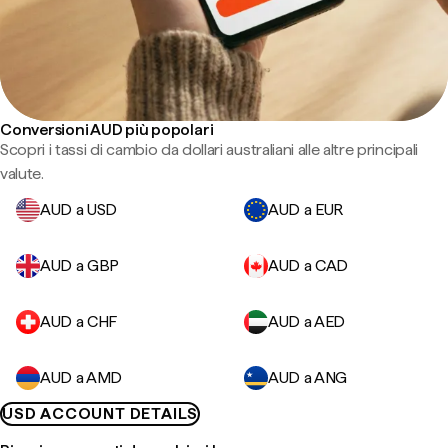
Conversioni AUD più popolari
Scopri i tassi di cambio da dollari australiani alle altre principali
valute.
AUD a USD
AUD a EUR
AUD a GBP
AUD a CAD
AUD a CHF
AUD a AED
AUD a AMD
AUD a ANG
USD ACCOUNT DETAILS