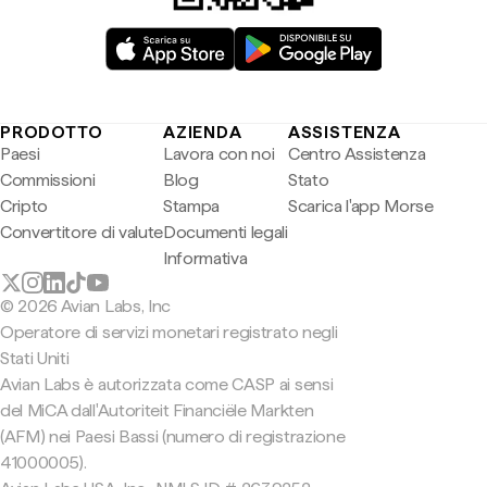
PRODOTTO
AZIENDA
ASSISTENZA
Paesi
Lavora con noi
Centro Assistenza
Commissioni
Blog
Stato
Cripto
Stampa
Scarica l'app Morse
Convertitore di valute
Documenti legali
Informativa
© 2026 Avian Labs, Inc
Operatore di servizi monetari registrato negli
Stati Uniti
Avian Labs è autorizzata come CASP ai sensi
del MiCA dall'Autoriteit Financiële Markten
(AFM) nei Paesi Bassi (numero di registrazione
41000005).