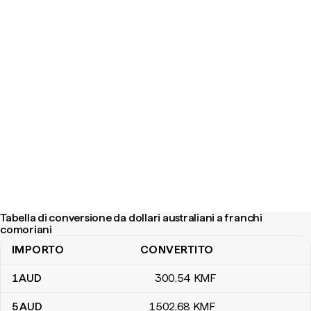
Tabella di conversione da dollari australiani a franchi
comoriani
IMPORTO
CONVERTITO
Tabella di conversione da dollari australiani a franchi comoriani
1
AUD
300
,54
KMF
5
AUD
1502
,68
KMF