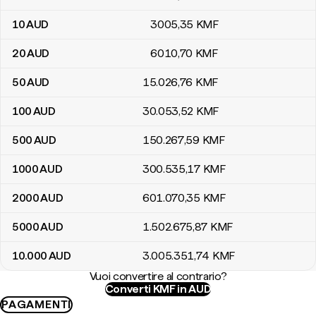
10
AUD
3005
,35
KMF
20
AUD
6010
,70
KMF
50
AUD
15.026
,76
KMF
100
AUD
30.053
,52
KMF
500
AUD
150.267
,59
KMF
1000
AUD
300.535
,17
KMF
2000
AUD
601.070
,35
KMF
5000
AUD
1.502.675
,87
KMF
10.000
AUD
3.005.351
,74
KMF
Vuoi convertire al contrario?
Converti KMF in AUD
PAGAMENTI