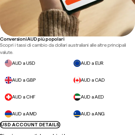
Conversioni AUD più popolari
Scopri i tassi di cambio da dollari australiani alle altre principali
valute.
AUD a USD
AUD a EUR
AUD a GBP
AUD a CAD
AUD a CHF
AUD a AED
AUD a AMD
AUD a ANG
USD ACCOUNT DETAILS