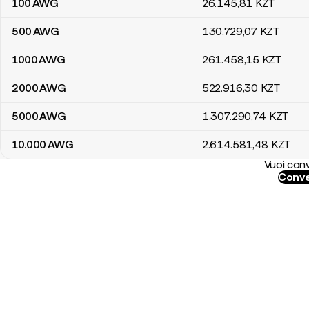
100
AWG
26.145
,81
KZT
500
AWG
130.729
,07
KZT
1000
AWG
261.458
,15
KZT
2000
AWG
522.916
,30
KZT
5000
AWG
1.307.290
,74
KZT
10.000
AWG
2.614.581
,48
KZT
Vuoi conv
Conve