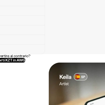
ertire al contrario?
rti KZT in AWG