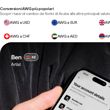
Conversioni AWG più popolari
Scopri i tassi di cambio da fiorini di Aruba alle altre principali valute
AWG a USD
AWG a EUR
AW
AWG a CHF
AWG a AED
AW