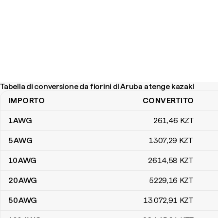
Tabella di conversione da fiorini di Aruba a tenge kazaki
IMPORTO
CONVERTITO
Tabella di conversione da fiorini di Aruba a tenge kazaki
1
AWG
261
,46
KZT
5
AWG
1307
,29
KZT
10
AWG
2614
,58
KZT
20
AWG
5229
,16
KZT
50
AWG
13.072
,91
KZT