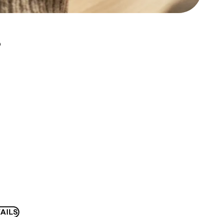
D
AILS