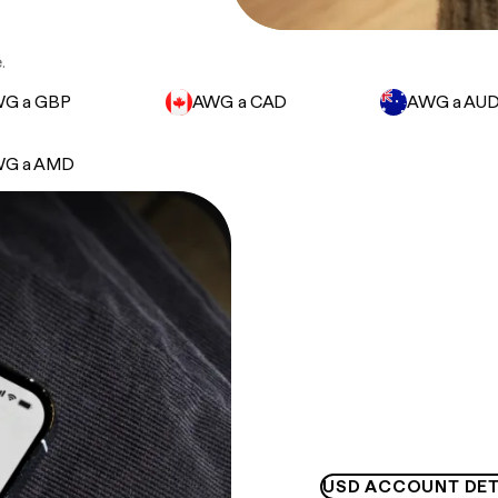
.
G a GBP
AWG a CAD
AWG a AU
G a AMD
USD ACCOUNT DET