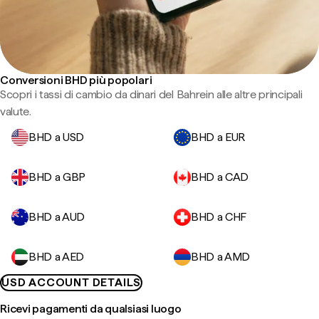
Conversioni BHD più popolari
Scopri i tassi di cambio da dinari del Bahrein alle altre principali
valute.
BHD a USD
BHD a EUR
BHD a GBP
BHD a CAD
BHD a AUD
BHD a CHF
BHD a AED
BHD a AMD
USD ACCOUNT DETAILS
Ricevi pagamenti da qualsiasi luogo