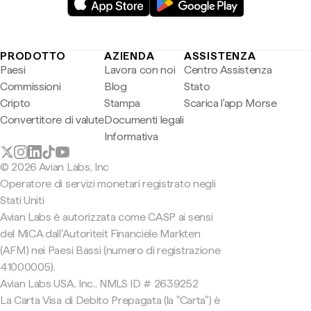
PRODOTTO
AZIENDA
ASSISTENZA
Paesi
Lavora con noi
Centro Assistenza
Commissioni
Blog
Stato
Cripto
Stampa
Scarica l'app Morse
Convertitore di valute
Documenti legali
Informativa
© 2026 Avian Labs, Inc
Operatore di servizi monetari registrato negli
Stati Uniti
Avian Labs è autorizzata come CASP ai sensi
del MiCA dall'Autoriteit Financiële Markten
(AFM) nei Paesi Bassi (numero di registrazione
41000005).
Avian Labs USA, Inc., NMLS ID # 2639252
La Carta Visa di Debito Prepagata (la "Carta") è