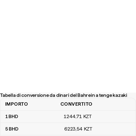
Tabella di conversione da dinari del Bahrein a tenge kazaki
IMPORTO
CONVERTITO
Tabella di conversione da dinari del Bahrein a tenge kazaki
1
BHD
1244
,71
KZT
5
BHD
6223
,54
KZT