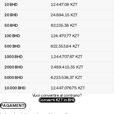
10
BHD
12.447
,08
KZT
20
BHD
24.894
,15
KZT
50
BHD
62.235
,38
KZT
100
BHD
124.470
,77
KZT
500
BHD
622.353
,84
KZT
1000
BHD
1.244.707
,67
KZT
2000
BHD
2.489.415
,35
KZT
5000
BHD
6.223.538
,37
KZT
10.000
BHD
12.447.076
,75
KZT
Vuoi convertire al contrario?
Converti KZT in BHD
PAGAMENTI