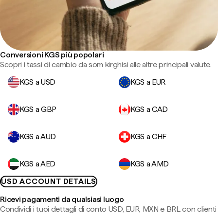
Conversioni KGS più popolari
Scopri i tassi di cambio da som kirghisi alle altre principali valute.
KGS a USD
KGS a EUR
KGS a GBP
KGS a CAD
KGS a AUD
KGS a CHF
KGS a AED
KGS a AMD
USD ACCOUNT DETAILS
Ricevi pagamenti da qualsiasi luogo
Condividi i tuoi dettagli di conto USD, EUR, MXN e BRL con clienti