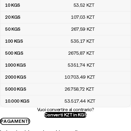
10
KGS
53
,52
KZT
20
KGS
107
,03
KZT
50
KGS
267
,59
KZT
100
KGS
535
,17
KZT
500
KGS
2675
,87
KZT
1000
KGS
5351
,74
KZT
2000
KGS
10.703
,49
KZT
5000
KGS
26.758
,72
KZT
10.000
KGS
53.517
,44
KZT
Vuoi convertire al contrario?
Converti KZT in KGS
PAGAMENTI