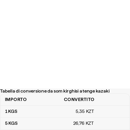
Tabella di conversione da som kirghisi a tenge kazaki
IMPORTO
CONVERTITO
Tabella di conversione da som kirghisi a tenge kazaki
1
KGS
5
,35
KZT
5
KGS
26
,76
KZT