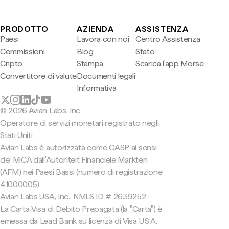
PRODOTTO
AZIENDA
ASSISTENZA
Paesi
Lavora con noi
Centro Assistenza
Commissioni
Blog
Stato
Cripto
Stampa
Scarica l'app Morse
Convertitore di valute
Documenti legali
Informativa
© 2026 Avian Labs, Inc
Operatore di servizi monetari registrato negli
Stati Uniti
Avian Labs è autorizzata come CASP ai sensi
del MiCA dall'Autoriteit Financiële Markten
(AFM) nei Paesi Bassi (numero di registrazione
41000005).
Avian Labs USA, Inc., NMLS ID # 2639252
La Carta Visa di Debito Prepagata (la "Carta") è
emessa da Lead Bank su licenza di Visa U.S.A.