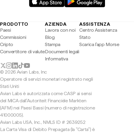
PRODOTTO
AZIENDA
ASSISTENZA
Paesi
Lavora con noi
Centro Assistenza
Commissioni
Blog
Stato
Cripto
Stampa
Scarica l'app Morse
Convertitore di valute
Documenti legali
Informativa
© 2026 Avian Labs, Inc
Operatore di servizi monetari registrato negli
Stati Uniti
Avian Labs è autorizzata come CASP ai sensi
del MiCA dall'Autoriteit Financiële Markten
(AFM) nei Paesi Bassi (numero di registrazione
41000005).
Avian Labs USA, Inc., NMLS ID # 2639252
La Carta Visa di Debito Prepagata (la "Carta") è