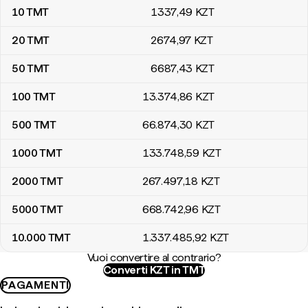
10
TMT
1337
,49
KZT
20
TMT
2674
,97
KZT
50
TMT
6687
,43
KZT
100
TMT
13.374
,86
KZT
500
TMT
66.874
,30
KZT
1000
TMT
133.748
,59
KZT
2000
TMT
267.497
,18
KZT
5000
TMT
668.742
,96
KZT
10.000
TMT
1.337.485
,92
KZT
Vuoi convertire al contrario?
Converti KZT in TMT
PAGAMENTI