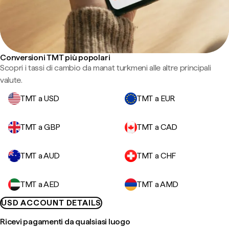
Conversioni TMT più popolari
Scopri i tassi di cambio da manat turkmeni alle altre principali
valute.
TMT a USD
TMT a EUR
TMT a GBP
TMT a CAD
TMT a AUD
TMT a CHF
TMT a AED
TMT a AMD
USD ACCOUNT DETAILS
Ricevi pagamenti da qualsiasi luogo