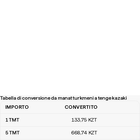
Tabella di conversione da manat turkmeni a tenge kazaki
IMPORTO
CONVERTITO
Tabella di conversione da manat turkmeni a tenge kazaki
1
TMT
133
,75
KZT
5
TMT
668
,74
KZT