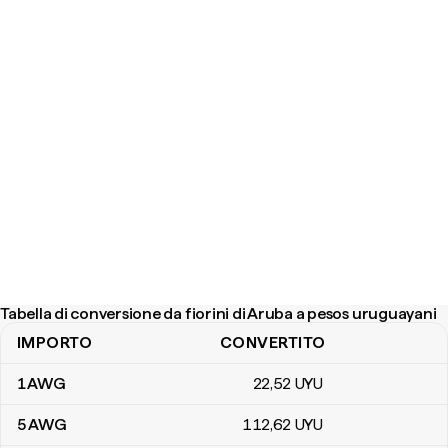
Tabella di conversione da fiorini di Aruba a pesos uruguayani
IMPORTO
CONVERTITO
Tabella di conversione da fiorini di Aruba a pesos uruguayani
1
AWG
22
,52
UYU
5
AWG
112
,62
UYU