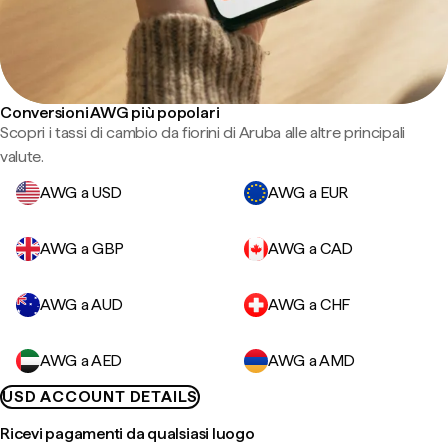
Conversioni AWG più popolari
Scopri i tassi di cambio da fiorini di Aruba alle altre principali
valute.
AWG a USD
AWG a EUR
AWG a GBP
AWG a CAD
AWG a AUD
AWG a CHF
AWG a AED
AWG a AMD
USD ACCOUNT DETAILS
Ricevi pagamenti da qualsiasi luogo