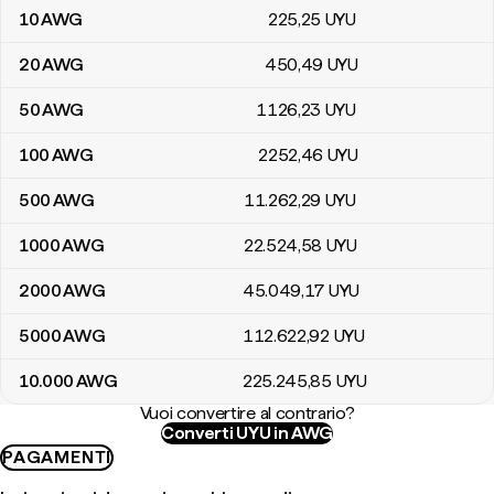
10
AWG
225
,25
UYU
20
AWG
450
,49
UYU
50
AWG
1126
,23
UYU
100
AWG
2252
,46
UYU
500
AWG
11.262
,29
UYU
1000
AWG
22.524
,58
UYU
2000
AWG
45.049
,17
UYU
5000
AWG
112.622
,92
UYU
10.000
AWG
225.245
,85
UYU
Vuoi convertire al contrario?
Converti UYU in AWG
PAGAMENTI