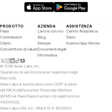
PRODOTTO
AZIENDA
ASSISTENZA
Paesi
Lavora con noi
Centro Assistenza
Commissioni
Blog
Stato
Cripto
Stampa
Scarica l'app Morse
Convertitore di valute
Documenti legali
Informativa
© 2026 Avian Labs, Inc
Operatore di servizi monetari registrato negli
Stati Uniti
Avian Labs è autorizzata come CASP ai sensi
del MiCA dall'Autoriteit Financiële Markten
(AFM) nei Paesi Bassi (numero di registrazione
41000005).
Avian Labs USA, Inc., NMLS ID # 2639252