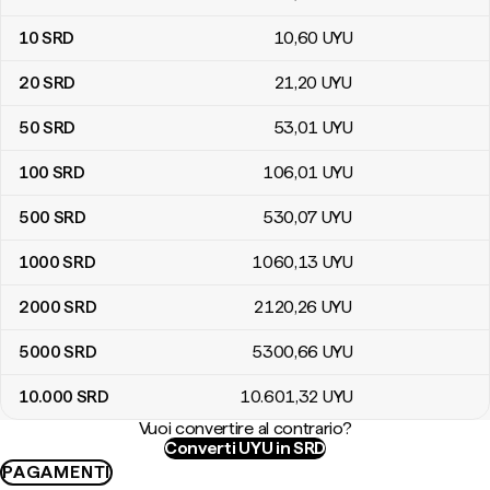
10
SRD
10
,60
UYU
20
SRD
21
,20
UYU
50
SRD
53
,01
UYU
100
SRD
106
,01
UYU
500
SRD
530
,07
UYU
1000
SRD
1060
,13
UYU
2000
SRD
2120
,26
UYU
5000
SRD
5300
,66
UYU
10.000
SRD
10.601
,32
UYU
Vuoi convertire al contrario?
Converti UYU in SRD
PAGAMENTI