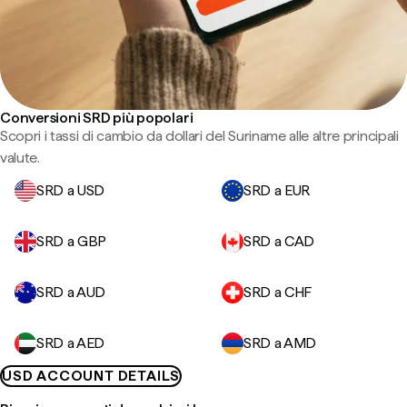
Conversioni SRD più popolari
Scopri i tassi di cambio da dollari del Suriname alle altre principali
valute.
SRD a USD
SRD a EUR
SRD a GBP
SRD a CAD
SRD a AUD
SRD a CHF
SRD a AED
SRD a AMD
USD ACCOUNT DETAILS