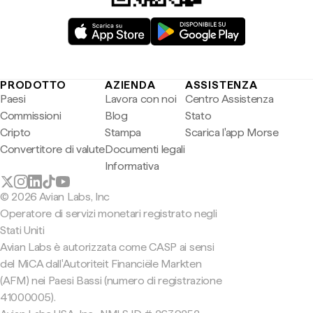
PRODOTTO
AZIENDA
ASSISTENZA
Paesi
Lavora con noi
Centro Assistenza
Commissioni
Blog
Stato
Cripto
Stampa
Scarica l'app Morse
Convertitore di valute
Documenti legali
Informativa
© 2026 Avian Labs, Inc
Operatore di servizi monetari registrato negli
Stati Uniti
Avian Labs è autorizzata come CASP ai sensi
del MiCA dall'Autoriteit Financiële Markten
(AFM) nei Paesi Bassi (numero di registrazione
41000005).