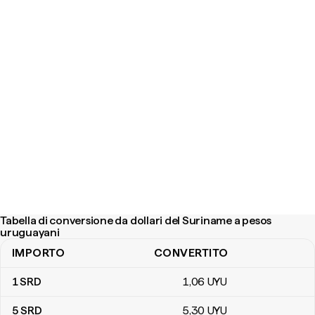
Tabella di conversione da dollari del Suriname a pesos
uruguayani
IMPORTO
CONVERTITO
Tabella di conversione da dollari del Suriname a pesos uruguayani
1
SRD
1
,06
UYU
5
SRD
5
,30
UYU