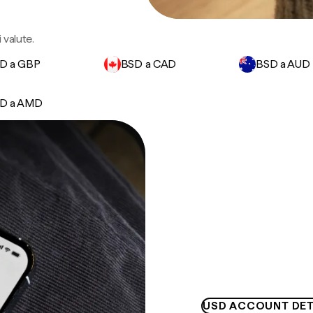
 valute.
D a GBP
BSD a CAD
BSD a AUD
D a AMD
USD ACCOUNT DET