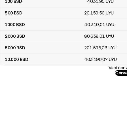
100
BSD
4031
,90
UYU
500
BSD
20.159
,50
UYU
1000
BSD
40.319
,01
UYU
2000
BSD
80.638
,01
UYU
5000
BSD
201.595
,03
UYU
10.000
BSD
403.190
,07
UYU
Vuoi conv
Conve