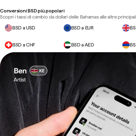
Conversioni BSD più popolari
Scopri i tassi di cambio da dollari delle Bahamas alle altre principali
BSD a USD
BSD a EUR
BS
BSD a CHF
BSD a AED
BS