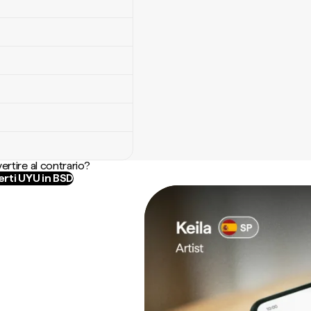
ertire al contrario?
rti UYU in BSD