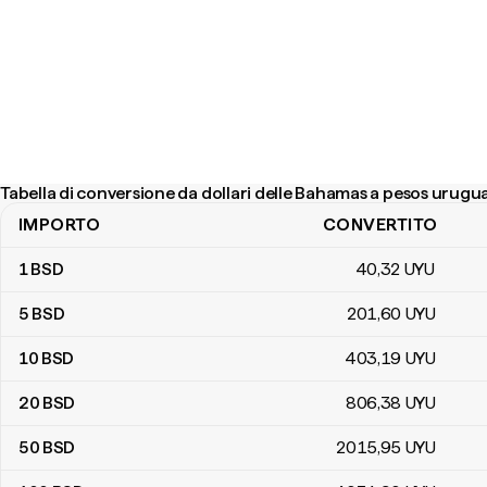
Tabella di conversione da dollari delle Bahamas a pesos urugu
IMPORTO
CONVERTITO
Tabella di conversione da dollari delle Bahamas a pesos uruguaya
1
BSD
40
,32
UYU
5
BSD
201
,60
UYU
10
BSD
403
,19
UYU
20
BSD
806
,38
UYU
50
BSD
2015
,95
UYU