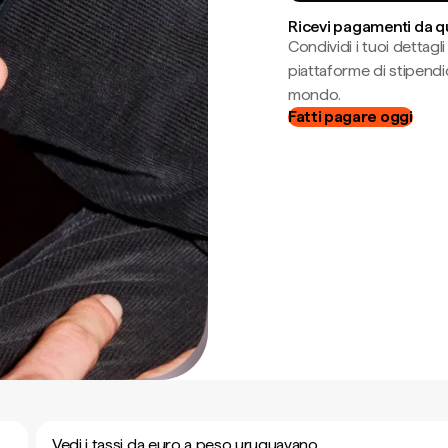
Ricevi pagamenti da q
Condividi i tuoi dettag
piattaforme di stipendio
mondo.
Fatti pagare oggi
Vedi i tassi da euro a peso uruguayano