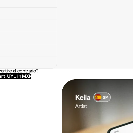
ertire al contrario?
rti UYU in MXN