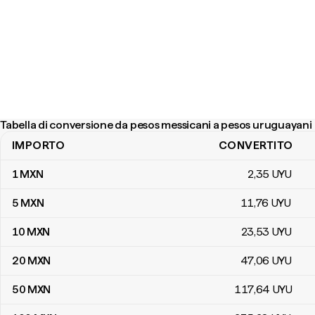
Tabella di conversione da pesos messicani a pesos uruguayani
IMPORTO
CONVERTITO
Tabella di conversione da pesos messicani a pesos uruguayani
1
MXN
2
,35
UYU
5
MXN
11
,76
UYU
10
MXN
23
,53
UYU
20
MXN
47
,06
UYU
50
MXN
117
,64
UYU