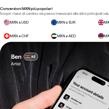
Conversioni MXN più popolari
Scopri i tassi di cambio da pesos messicani alle altre principali val
MXN a USD
MXN a EUR
MX
MXN a CHF
MXN a AED
MX