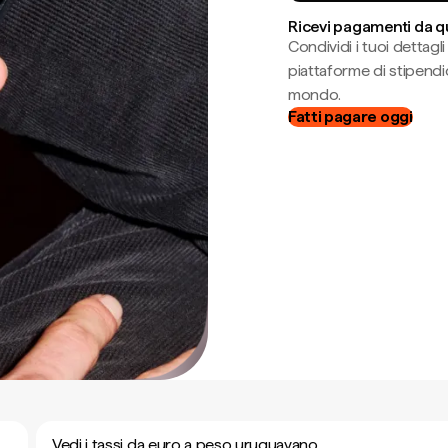
Ricevi pagamenti da q
Condividi i tuoi dettag
piattaforme di stipendio
mondo.
Fatti pagare oggi
Vedi i tassi da euro a peso uruguayano