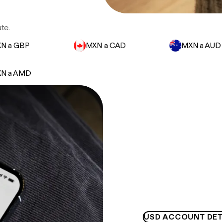
ute.
N a GBP
MXN a CAD
MXN a AUD
N a AMD
USD ACCOUNT DET