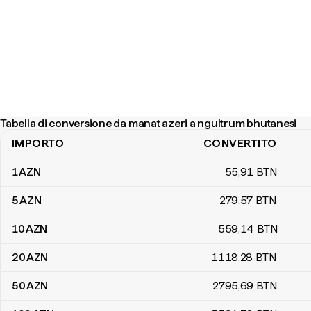
Tabella di conversione da manat azeri a ngultrum bhutanesi
IMPORTO
CONVERTITO
Tabella di conversione da manat azeri a ngultrum bhutanesi
1
AZN
55
,91
BTN
5
AZN
279
,57
BTN
10
AZN
559
,14
BTN
20
AZN
1118
,28
BTN
50
AZN
2795
,69
BTN