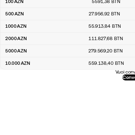
100
AZN
5591
,38
BTN
500
AZN
27.956
,92
BTN
1000
AZN
55.913
,84
BTN
2000
AZN
111.827
,68
BTN
5000
AZN
279.569
,20
BTN
10.000
AZN
559.138
,40
BTN
Vuoi conv
Conve