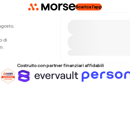
Scarica l'app
agosto,
o di
o,
Costruito con partner finanziari affidabili