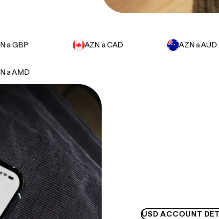
N a GBP
AZN a CAD
AZN a AUD
N a AMD
USD ACCOUNT DET