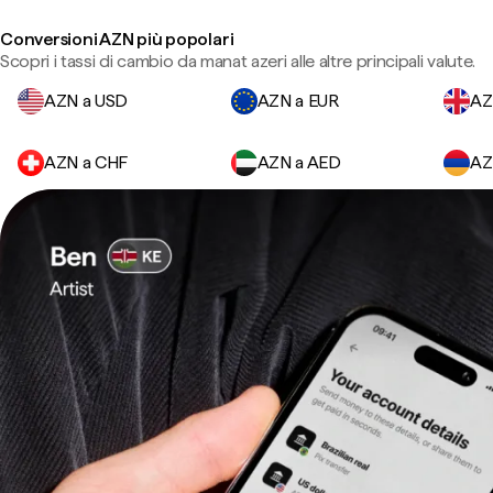
Conversioni AZN più popolari
Scopri i tassi di cambio da manat azeri alle altre principali valute.
AZN a USD
AZN a EUR
AZ
AZN a CHF
AZN a AED
AZ