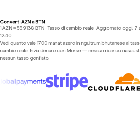
Converti AZN a BTN
1 AZN ≈ 55,9138 BTN · Tasso di cambio reale
·
Aggiornato oggi, 7 
12:40
Vedi quanto vale 1700 manat azero in ngultrum bhutanese al tass
cambio reale. Invia denaro con Morse — nessun ricarico nascost
nessun tasso gonfiato.