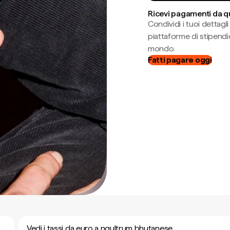
Ricevi pagamenti da q
Condividi i tuoi dettag
piattaforme di stipendio
mondo.
Fatti pagare oggi
Vedi i tassi da euro a ngultrum bhutanese