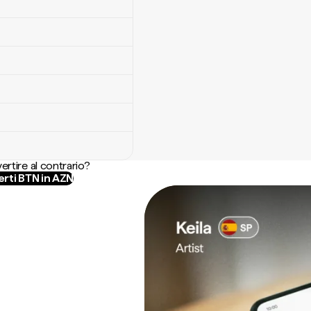
ertire al contrario?
rti BTN in AZN