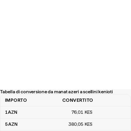
Tabella di conversione da manat azeri a scellini kenioti
IMPORTO
CONVERTITO
Tabella di conversione da manat azeri a scellini kenioti
1
AZN
76
,01
KES
5
AZN
380
,05
KES