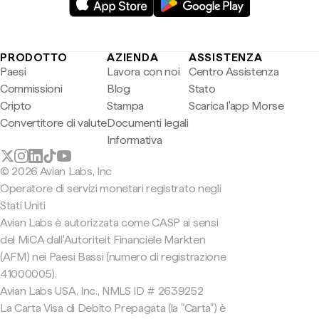
PRODOTTO
AZIENDA
ASSISTENZA
Paesi
Lavora con noi
Centro Assistenza
Commissioni
Blog
Stato
Cripto
Stampa
Scarica l'app Morse
Convertitore di valute
Documenti legali
Informativa
© 2026 Avian Labs, Inc
Operatore di servizi monetari registrato negli
Stati Uniti
Avian Labs è autorizzata come CASP ai sensi
del MiCA dall'Autoriteit Financiële Markten
(AFM) nei Paesi Bassi (numero di registrazione
41000005).
Avian Labs USA, Inc., NMLS ID # 2639252
La Carta Visa di Debito Prepagata (la "Carta") è