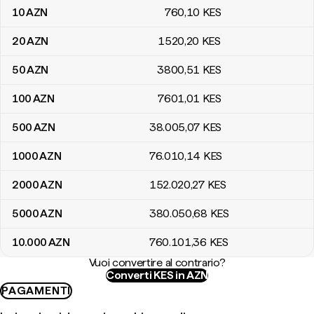
10
AZN
760
,10
KES
20
AZN
1520
,20
KES
50
AZN
3800
,51
KES
100
AZN
7601
,01
KES
500
AZN
38.005
,07
KES
1000
AZN
76.010
,14
KES
2000
AZN
152.020
,27
KES
5000
AZN
380.050
,68
KES
10.000
AZN
760.101
,36
KES
Vuoi convertire al contrario?
Converti KES in AZN
PAGAMENTI