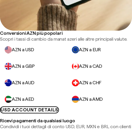
Conversioni AZN più popolari
Scopri i tassi di cambio da manat azeri alle altre principali valute.
AZN a USD
AZN a EUR
AZN a GBP
AZN a CAD
AZN a AUD
AZN a CHF
AZN a AED
AZN a AMD
USD ACCOUNT DETAILS
Ricevi pagamenti da qualsiasi luogo
Condividi i tuoi dettagli di conto USD, EUR, MXN e BRL con clienti