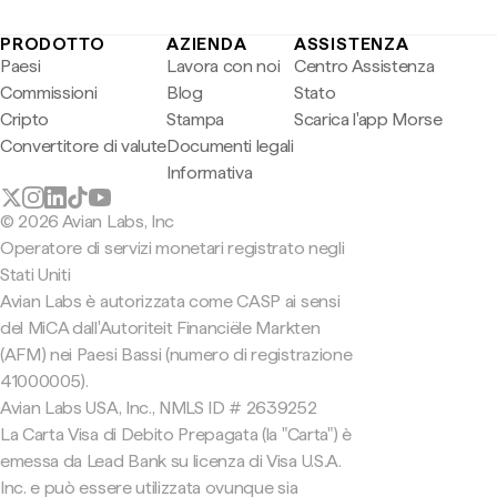
PRODOTTO
AZIENDA
ASSISTENZA
Paesi
Lavora con noi
Centro Assistenza
Commissioni
Blog
Stato
Cripto
Stampa
Scarica l'app Morse
Convertitore di valute
Documenti legali
Informativa
© 2026 Avian Labs, Inc
Operatore di servizi monetari registrato negli
Stati Uniti
Avian Labs è autorizzata come CASP ai sensi
del MiCA dall'Autoriteit Financiële Markten
(AFM) nei Paesi Bassi (numero di registrazione
41000005).
Avian Labs USA, Inc., NMLS ID # 2639252
La Carta Visa di Debito Prepagata (la "Carta") è
emessa da Lead Bank su licenza di Visa U.S.A.
Inc. e può essere utilizzata ovunque sia