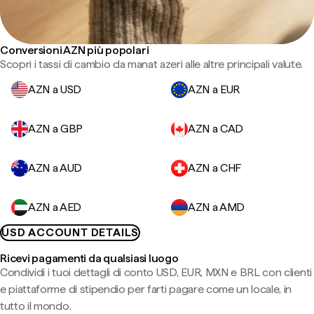
Conversioni AZN più popolari
Scopri i tassi di cambio da manat azeri alle altre principali valute.
AZN a USD
AZN a EUR
AZN a GBP
AZN a CAD
AZN a AUD
AZN a CHF
AZN a AED
AZN a AMD
USD ACCOUNT DETAILS
Ricevi pagamenti da qualsiasi luogo
Condividi i tuoi dettagli di conto USD, EUR, MXN e BRL con clienti
e piattaforme di stipendio per farti pagare come un locale, in
tutto il mondo.