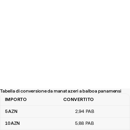
Tabella di conversione da manat azeri a balboa panamensi
IMPORTO
CONVERTITO
Tabella di conversione da manat azeri a balboa panamensi
5
AZN
2
,94
PAB
10
AZN
5
,88
PAB