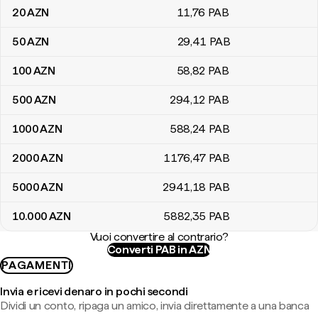
20
AZN
11
,76
PAB
50
AZN
29
,41
PAB
100
AZN
58
,82
PAB
500
AZN
294
,12
PAB
1000
AZN
588
,24
PAB
2000
AZN
1176
,47
PAB
5000
AZN
2941
,18
PAB
10.000
AZN
5882
,35
PAB
Vuoi convertire al contrario?
Converti PAB in AZN
PAGAMENTI
Invia e ricevi denaro in pochi secondi
Dividi un conto, ripaga un amico, invia direttamente a una banca