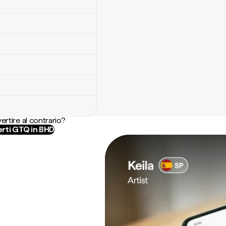
ertire al contrario?
rti GTQ in BHD