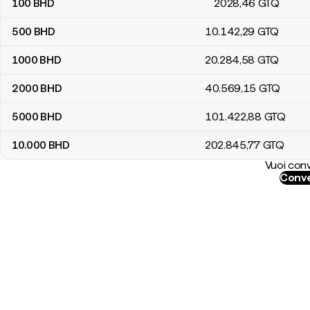
100
BHD
2028
,46
GTQ
500
BHD
10.142
,29
GTQ
1000
BHD
20.284
,58
GTQ
2000
BHD
40.569
,15
GTQ
5000
BHD
101.422
,88
GTQ
10.000
BHD
202.845
,77
GTQ
Vuoi conv
Conve