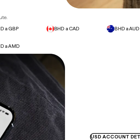
ute.
D a GBP
BHD a CAD
BHD a AUD
D a AMD
USD ACCOUNT DET