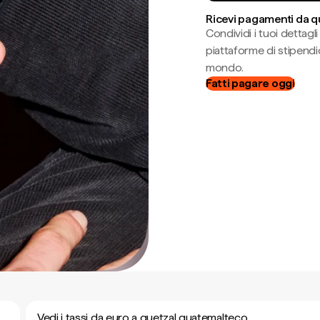
Ricevi pagamenti da q
Condividi i tuoi dettag
piattaforme di stipendio
mondo.
Fatti pagare oggi
Vedi i tassi da euro a quetzal guatemalteco