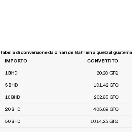
Tabella di conversione da dinari del Bahrein a quetzal guatema
IMPORTO
CONVERTITO
Tabella di conversione da dinari del Bahrein a quetzal guatemalte
1
BHD
20
,28
GTQ
5
BHD
101
,42
GTQ
10
BHD
202
,85
GTQ
20
BHD
405
,69
GTQ
50
BHD
1014
,23
GTQ