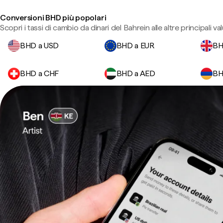
Conversioni BHD più popolari
Scopri i tassi di cambio da dinari del Bahrein alle altre principali val
BHD a USD
BHD a EUR
BH
BHD a CHF
BHD a AED
BH