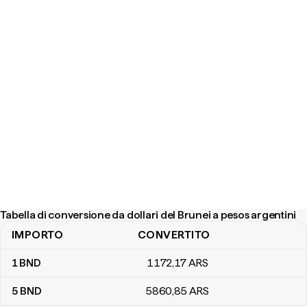
Tabella di conversione da dollari del Brunei a pesos argentini
IMPORTO
CONVERTITO
Tabella di conversione da dollari del Brunei a pesos argentini
1
BND
1172
,17
ARS
5
BND
5860
,85
ARS