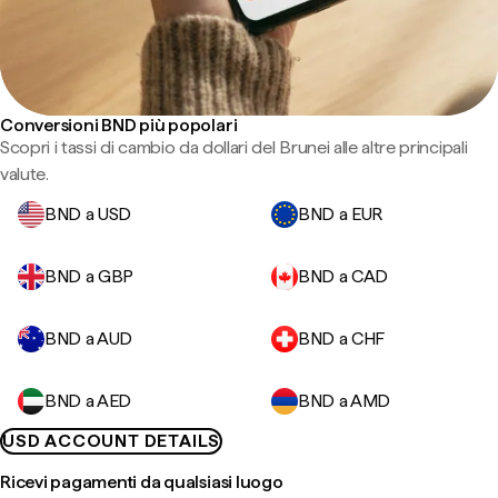
Conversioni BND più popolari
Scopri i tassi di cambio da dollari del Brunei alle altre principali
valute.
BND a USD
BND a EUR
BND a GBP
BND a CAD
BND a AUD
BND a CHF
BND a AED
BND a AMD
USD ACCOUNT DETAILS
Ricevi pagamenti da qualsiasi luogo