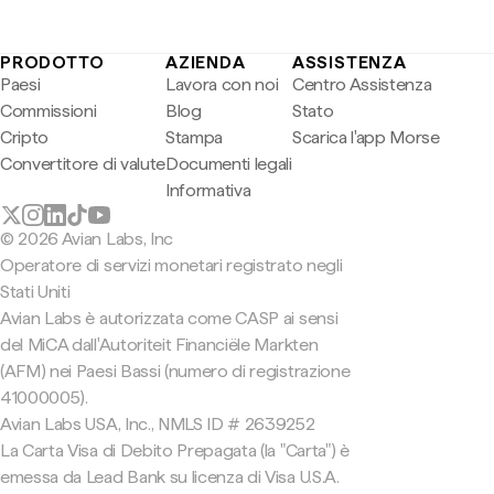
PRODOTTO
AZIENDA
ASSISTENZA
Paesi
Lavora con noi
Centro Assistenza
Commissioni
Blog
Stato
Cripto
Stampa
Scarica l'app Morse
Convertitore di valute
Documenti legali
Informativa
© 2026 Avian Labs, Inc
Operatore di servizi monetari registrato negli
Stati Uniti
Avian Labs è autorizzata come CASP ai sensi
del MiCA dall'Autoriteit Financiële Markten
(AFM) nei Paesi Bassi (numero di registrazione
41000005).
Avian Labs USA, Inc., NMLS ID # 2639252
La Carta Visa di Debito Prepagata (la "Carta") è
emessa da Lead Bank su licenza di Visa U.S.A.