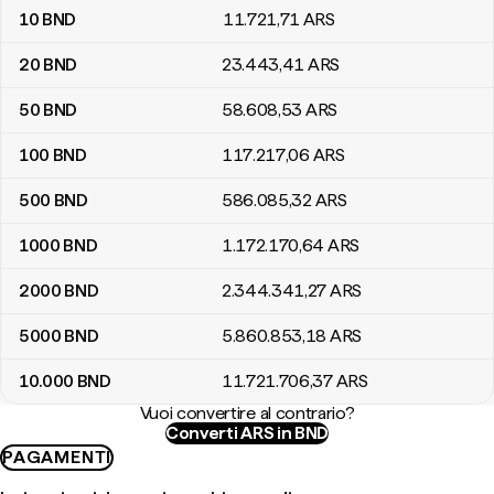
10
BND
11.721
,71
ARS
20
BND
23.443
,41
ARS
50
BND
58.608
,53
ARS
100
BND
117.217
,06
ARS
500
BND
586.085
,32
ARS
1000
BND
1.172.170
,64
ARS
2000
BND
2.344.341
,27
ARS
5000
BND
5.860.853
,18
ARS
10.000
BND
11.721.706
,37
ARS
Vuoi convertire al contrario?
Converti ARS in BND
PAGAMENTI