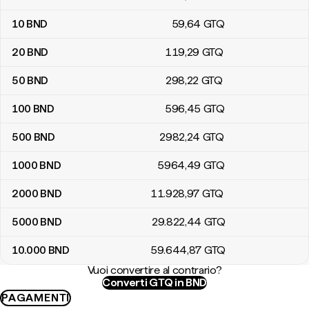
10
BND
59
,64
GTQ
20
BND
119
,29
GTQ
50
BND
298
,22
GTQ
100
BND
596
,45
GTQ
500
BND
2982
,24
GTQ
1000
BND
5964
,49
GTQ
2000
BND
11.928
,97
GTQ
5000
BND
29.822
,44
GTQ
10.000
BND
59.644
,87
GTQ
Vuoi convertire al contrario?
Converti GTQ in BND
PAGAMENTI