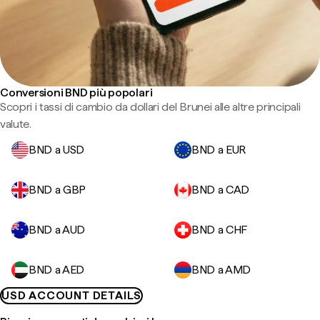
Conversioni BND più popolari
Scopri i tassi di cambio da dollari del Brunei alle altre principali
valute.
BND a USD
BND a EUR
BND a GBP
BND a CAD
BND a AUD
BND a CHF
BND a AED
BND a AMD
USD ACCOUNT DETAILS