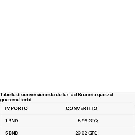
Tabella di conversione da dollari del Brunei a quetzal
guatemaltechi
IMPORTO
CONVERTITO
Tabella di conversione da dollari del Brunei a quetzal guatemaltec
1
BND
5
,96
GTQ
5
BND
29
,82
GTQ