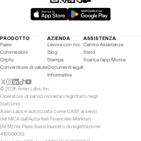
PRODOTTO
AZIENDA
ASSISTENZA
Paesi
Lavora con noi
Centro Assistenza
Commissioni
Blog
Stato
Cripto
Stampa
Scarica l'app Morse
Convertitore di valute
Documenti legali
Informativa
© 2026 Avian Labs, Inc
Operatore di servizi monetari registrato negli
Stati Uniti
Avian Labs è autorizzata come CASP ai sensi
del MiCA dall'Autoriteit Financiële Markten
(AFM) nei Paesi Bassi (numero di registrazione
41000005).