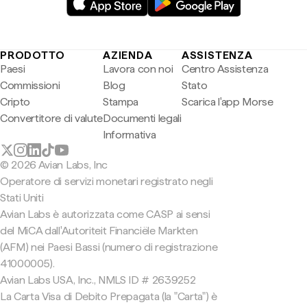
PRODOTTO
AZIENDA
ASSISTENZA
Paesi
Lavora con noi
Centro Assistenza
Commissioni
Blog
Stato
Cripto
Stampa
Scarica l'app Morse
Convertitore di valute
Documenti legali
Informativa
© 2026 Avian Labs, Inc
Operatore di servizi monetari registrato negli
Stati Uniti
Avian Labs è autorizzata come CASP ai sensi
del MiCA dall'Autoriteit Financiële Markten
(AFM) nei Paesi Bassi (numero di registrazione
41000005).
Avian Labs USA, Inc., NMLS ID # 2639252
La Carta Visa di Debito Prepagata (la "Carta") è