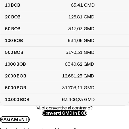
10
BOB
63
,41
GMD
20
BOB
126
,81
GMD
50
BOB
317
,03
GMD
100
BOB
634
,06
GMD
500
BOB
3170
,31
GMD
1000
BOB
6340
,62
GMD
2000
BOB
12.681
,25
GMD
5000
BOB
31.703
,11
GMD
10.000
BOB
63.406
,23
GMD
Vuoi convertire al contrario?
Converti GMD in BOB
PAGAMENTI