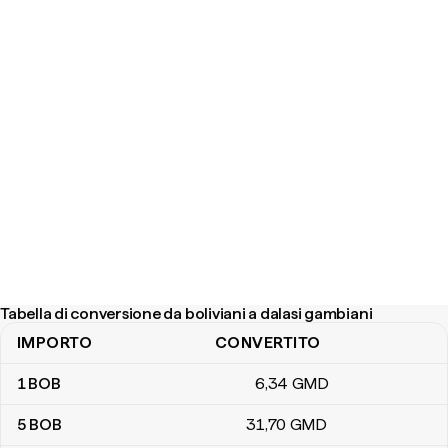
Tabella di conversione da boliviani a dalasi gambiani
IMPORTO
CONVERTITO
Tabella di conversione da boliviani a dalasi gambiani
1
BOB
6
,34
GMD
5
BOB
31
,70
GMD