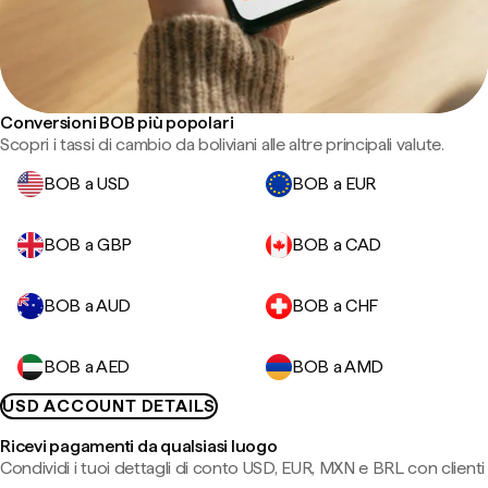
Conversioni BOB più popolari
Scopri i tassi di cambio da boliviani alle altre principali valute.
BOB a USD
BOB a EUR
BOB a GBP
BOB a CAD
BOB a AUD
BOB a CHF
BOB a AED
BOB a AMD
USD ACCOUNT DETAILS
Ricevi pagamenti da qualsiasi luogo
Condividi i tuoi dettagli di conto USD, EUR, MXN e BRL con clienti