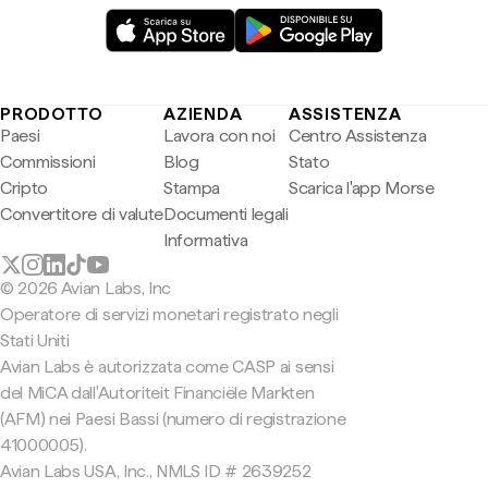
PRODOTTO
AZIENDA
ASSISTENZA
Paesi
Lavora con noi
Centro Assistenza
Commissioni
Blog
Stato
Cripto
Stampa
Scarica l'app Morse
Convertitore di valute
Documenti legali
Informativa
© 2026 Avian Labs, Inc
Operatore di servizi monetari registrato negli
Stati Uniti
Avian Labs è autorizzata come CASP ai sensi
del MiCA dall'Autoriteit Financiële Markten
(AFM) nei Paesi Bassi (numero di registrazione
41000005).
Avian Labs USA, Inc., NMLS ID # 2639252