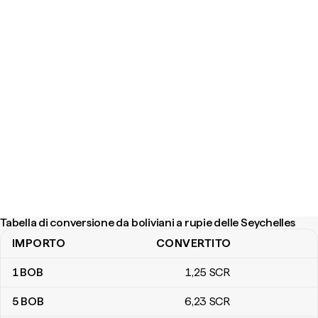
Tabella di conversione da boliviani a rupie delle Seychelles
IMPORTO
CONVERTITO
Tabella di conversione da boliviani a rupie delle Seychelles
1
BOB
1
,25
SCR
5
BOB
6
,23
SCR