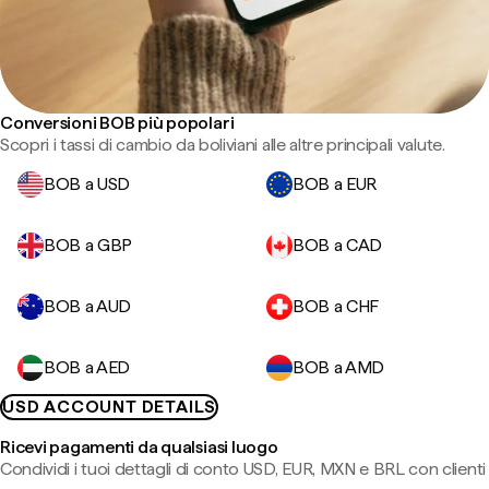
Conversioni BOB più popolari
Scopri i tassi di cambio da boliviani alle altre principali valute.
BOB a USD
BOB a EUR
BOB a GBP
BOB a CAD
BOB a AUD
BOB a CHF
BOB a AED
BOB a AMD
USD ACCOUNT DETAILS
Ricevi pagamenti da qualsiasi luogo
Condividi i tuoi dettagli di conto USD, EUR, MXN e BRL con clienti