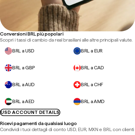
Conversioni BRL più popolari
Scopri i tassi di cambio da real brasiliani alle altre principali valute.
BRL a USD
BRL a EUR
BRL a GBP
BRL a CAD
BRL a AUD
BRL a CHF
BRL a AED
BRL a AMD
USD ACCOUNT DETAILS
Ricevi pagamenti da qualsiasi luogo
Condividi i tuoi dettagli di conto USD, EUR, MXN e BRL con clienti