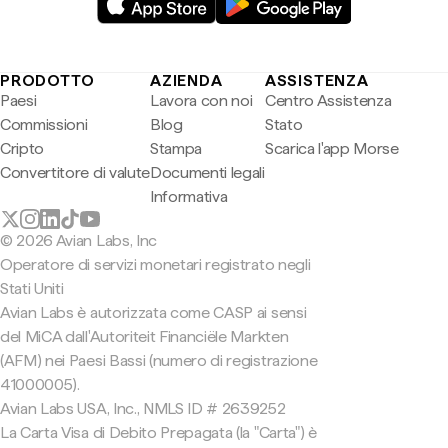
PRODOTTO
AZIENDA
ASSISTENZA
Paesi
Lavora con noi
Centro Assistenza
Commissioni
Blog
Stato
Cripto
Stampa
Scarica l'app Morse
Convertitore di valute
Documenti legali
Informativa
© 2026 Avian Labs, Inc
Operatore di servizi monetari registrato negli
Stati Uniti
Avian Labs è autorizzata come CASP ai sensi
del MiCA dall'Autoriteit Financiële Markten
(AFM) nei Paesi Bassi (numero di registrazione
41000005).
Avian Labs USA, Inc., NMLS ID # 2639252
La Carta Visa di Debito Prepagata (la "Carta") è