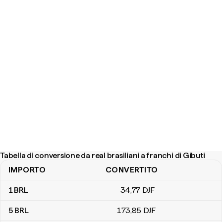
Tabella di conversione da real brasiliani a franchi di Gibuti
IMPORTO
CONVERTITO
Tabella di conversione da real brasiliani a franchi di Gibuti
1
BRL
34
,77
DJF
5
BRL
173
,85
DJF