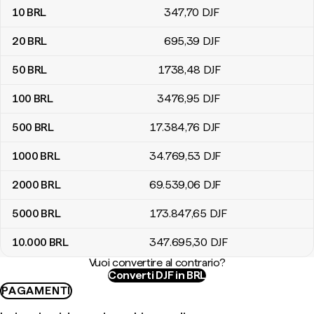
10
BRL
347
,70
DJF
20
BRL
695
,39
DJF
50
BRL
1738
,48
DJF
100
BRL
3476
,95
DJF
500
BRL
17.384
,76
DJF
1000
BRL
34.769
,53
DJF
2000
BRL
69.539
,06
DJF
5000
BRL
173.847
,65
DJF
10.000
BRL
347.695
,30
DJF
Vuoi convertire al contrario?
Converti DJF in BRL
PAGAMENTI