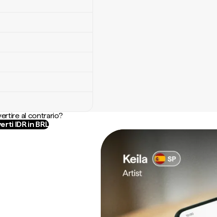
ertire al contrario?
rti IDR in BRL