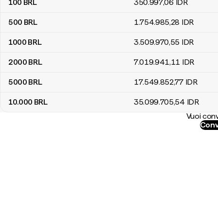
100
BRL
350.997
,06
IDR
500
BRL
1.754.985
,28
IDR
1000
BRL
3.509.970
,55
IDR
2000
BRL
7.019.941
,11
IDR
5000
BRL
17.549.852
,77
IDR
10.000
BRL
35.099.705
,54
IDR
Vuoi conv
Conve