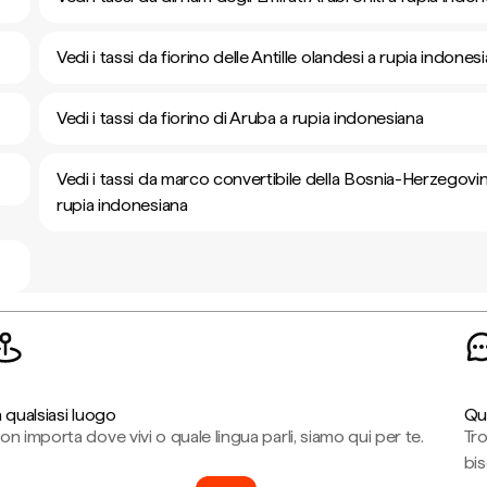
Vedi i tassi da fiorino delle Antille olandesi a rupia indones
Vedi i tassi da fiorino di Aruba a rupia indonesiana
Vedi i tassi da marco convertibile della Bosnia-Herzegovi
rupia indonesiana
n qualsiasi luogo
Qu
on importa dove vivi o quale lingua parli, siamo qui per te.
Tr
bi