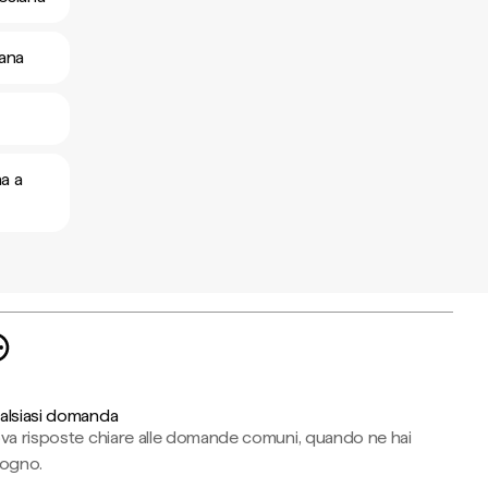
iana
na a
alsiasi domanda
ova risposte chiare alle domande comuni, quando ne hai
sogno.