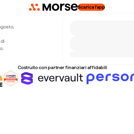
Scarica l'app
agosto,
 di
o,
Costruito con partner finanziari affidabili