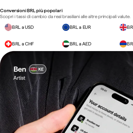
Conversioni BRL più popolari
Scopri i tassi di cambio da real brasiliani alle altre principali valute.
BRL a USD
BRL a EUR
BR
BRL a CHF
BRL a AED
BR