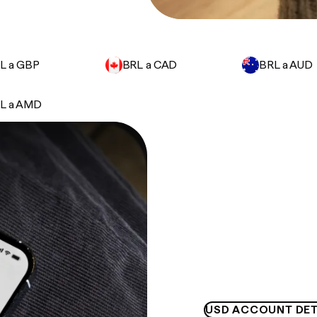
L a GBP
BRL a CAD
BRL a AUD
L a AMD
USD ACCOUNT DET