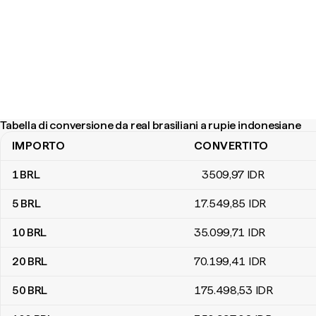
Tabella di conversione da real brasiliani a rupie indonesiane
IMPORTO
CONVERTITO
Tabella di conversione da real brasiliani a rupie indonesiane
1
BRL
3509
,97
IDR
5
BRL
17.549
,85
IDR
10
BRL
35.099
,71
IDR
20
BRL
70.199
,41
IDR
50
BRL
175.498
,53
IDR