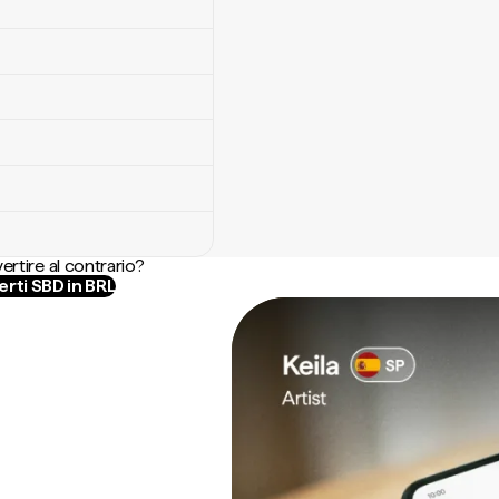
ertire al contrario?
rti SBD in BRL