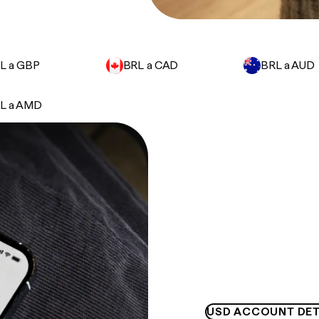
L a GBP
BRL a CAD
BRL a AUD
L a AMD
USD ACCOUNT DET