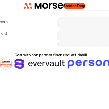
Scarica l'app
osto,
ne al
Costruito con partner finanziari affidabili