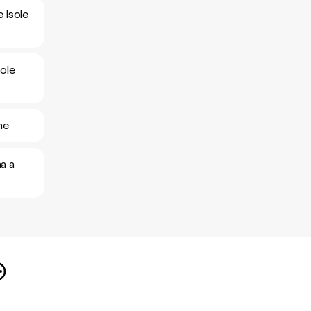
e Isole
sole
ne
na a