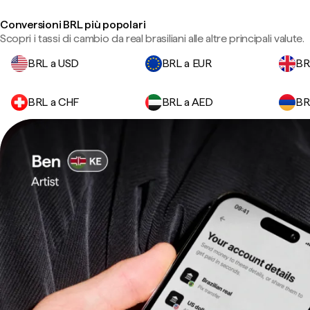
Conversioni BRL più popolari
Scopri i tassi di cambio da real brasiliani alle altre principali valute.
BRL a USD
BRL a EUR
BR
BRL a CHF
BRL a AED
BR