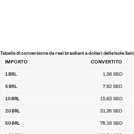
Tabella di conversione da real brasiliani a dollari delle Isole S
IMPORTO
CONVERTITO
Tabella di conversione da real brasiliani a dollari delle Isole Salom
1
BRL
1
,56
SBD
5
BRL
7
,82
SBD
10
BRL
15
,63
SBD
20
BRL
31
,26
SBD
50
BRL
78
,16
SBD