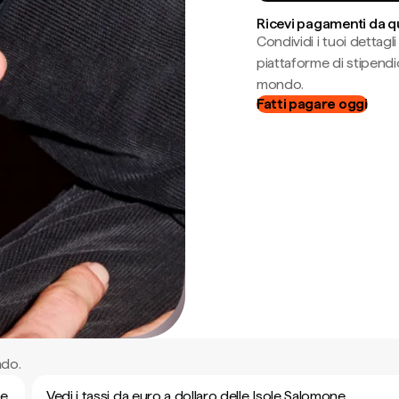
Ricevi pagamenti da q
Condividi i tuoi dettag
piattaforme di stipendio
mondo.
Fatti pagare oggi
ndo.
ne
Vedi i tassi da euro a dollaro delle Isole Salomone