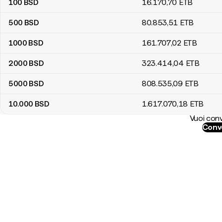
100
BSD
16.170
,70
ETB
500
BSD
80.853
,51
ETB
1000
BSD
161.707
,02
ETB
2000
BSD
323.414
,04
ETB
5000
BSD
808.535
,09
ETB
10.000
BSD
1.617.070
,18
ETB
Vuoi conv
Conve