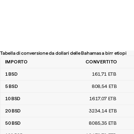
Tabella di conversione da dollari delle Bahamas a birr etiopi
IMPORTO
CONVERTITO
Tabella di conversione da dollari delle Bahamas a birr etiopi
1
BSD
161
,71
ETB
5
BSD
808
,54
ETB
10
BSD
1617
,07
ETB
20
BSD
3234
,14
ETB
50
BSD
8085
,35
ETB