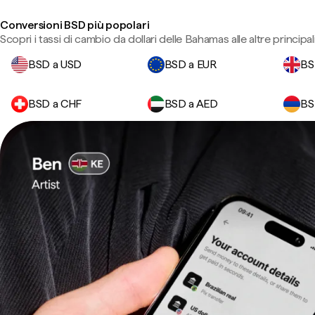
Conversioni BSD più popolari
Scopri i tassi di cambio da dollari delle Bahamas alle altre principali
BSD a USD
BSD a EUR
BS
BSD a CHF
BSD a AED
BS