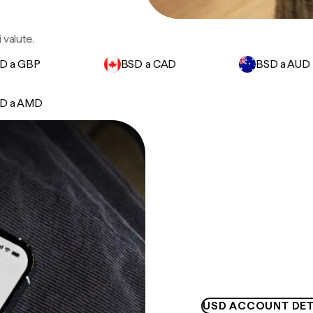
 valute.
D a GBP
BSD a CAD
BSD a AUD
D a AMD
USD ACCOUNT DET