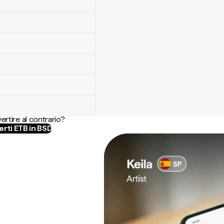
ertire al contrario?
rti ETB in BSD