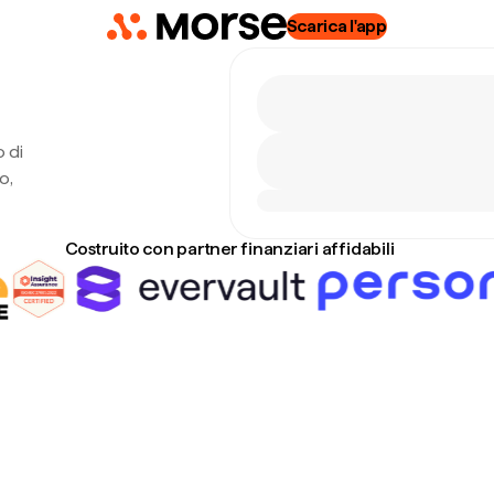
Scarica l'app
o di
o,
Costruito con partner finanziari affidabili