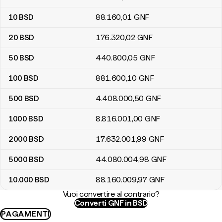
10
BSD
88.160
,01
GNF
20
BSD
176.320
,02
GNF
50
BSD
440.800
,05
GNF
100
BSD
881.600
,10
GNF
500
BSD
4.408.000
,50
GNF
1000
BSD
8.816.001
,00
GNF
2000
BSD
17.632.001
,99
GNF
5000
BSD
44.080.004
,98
GNF
10.000
BSD
88.160.009
,97
GNF
Vuoi convertire al contrario?
Converti GNF in BSD
PAGAMENTI