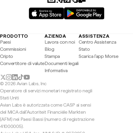
PRODOTTO
AZIENDA
ASSISTENZA
Paesi
Lavora con noi
Centro Assistenza
Commissioni
Blog
Stato
Cripto
Stampa
Scarica l'app Morse
Convertitore di valute
Documenti legali
Informativa
© 2026 Avian Labs, Inc
Operatore di servizi monetari registrato negli
Stati Uniti
Avian Labs è autorizzata come CASP ai sensi
del MiCA dall'Autoriteit Financiële Markten
(AFM) nei Paesi Bassi (numero di registrazione
41000005).