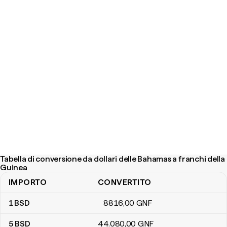
Tabella di conversione da dollari delle Bahamas a franchi della
Guinea
IMPORTO
CONVERTITO
Tabella di conversione da dollari delle Bahamas a franchi della Gu
1
BSD
8816
,00
GNF
5
BSD
44.080
,00
GNF