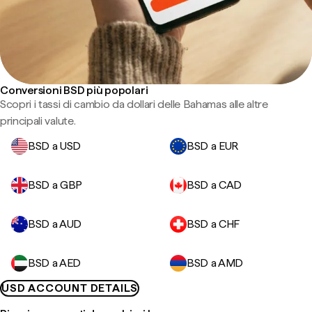
Conversioni BSD più popolari
Scopri i tassi di cambio da dollari delle Bahamas alle altre
principali valute.
BSD a USD
BSD a EUR
BSD a GBP
BSD a CAD
BSD a AUD
BSD a CHF
BSD a AED
BSD a AMD
USD ACCOUNT DETAILS