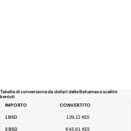
Tabella di conversione da dollari delle Bahamas a scellini
kenioti
IMPORTO
CONVERTITO
Tabella di conversione da dollari delle Bahamas a scellini kenioti
1
BSD
129
,12
KES
5
BSD
645
,61
KES