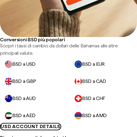
Conversioni BSD più popolari
Scopri i tassi di cambio da dollari delle Bahamas alle altre
principali valute.
BSD a USD
BSD a EUR
BSD a GBP
BSD a CAD
BSD a AUD
BSD a CHF
BSD a AED
BSD a AMD
USD ACCOUNT DETAILS