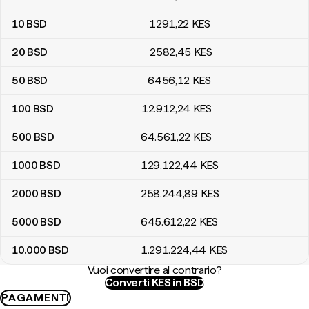
10
BSD
1291
,22
KES
20
BSD
2582
,45
KES
50
BSD
6456
,12
KES
100
BSD
12.912
,24
KES
500
BSD
64.561
,22
KES
1000
BSD
129.122
,44
KES
2000
BSD
258.244
,89
KES
5000
BSD
645.612
,22
KES
10.000
BSD
1.291.224
,44
KES
Vuoi convertire al contrario?
Converti KES in BSD
PAGAMENTI