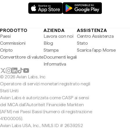
PRODOTTO
AZIENDA
ASSISTENZA
Paesi
Lavora con noi
Centro Assistenza
Commissioni
Blog
Stato
Cripto
Stampa
Scarica l'app Morse
Convertitore di valute
Documenti legali
Informativa
© 2026 Avian Labs, Inc
Operatore di servizi monetari registrato negli
Stati Uniti
Avian Labs è autorizzata come CASP ai sensi
del MiCA dall'Autoriteit Financiële Markten
(AFM) nei Paesi Bassi (numero di registrazione
41000005).
Avian Labs USA, Inc., NMLS ID # 2639252