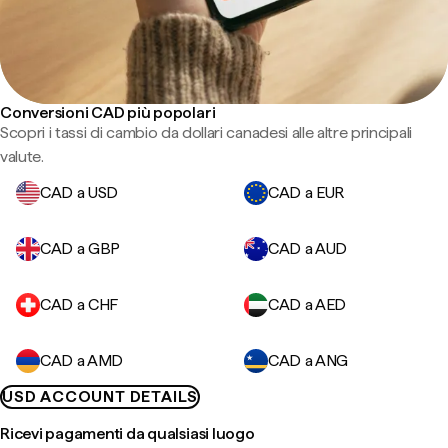
Conversioni CAD più popolari
Scopri i tassi di cambio da dollari canadesi alle altre principali
valute.
CAD a USD
CAD a EUR
CAD a GBP
CAD a AUD
CAD a CHF
CAD a AED
CAD a AMD
CAD a ANG
USD ACCOUNT DETAILS
Ricevi pagamenti da qualsiasi luogo