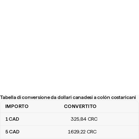
Tabella di conversione da dollari canadesi a colón costaricani
IMPORTO
CONVERTITO
Tabella di conversione da dollari canadesi a colón costaricani
1
CAD
325
,84
CRC
5
CAD
1629
,22
CRC