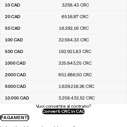
10
CAD
3258
,43
CRC
20
CAD
6516
,87
CRC
50
CAD
16.292
,16
CRC
100
CAD
32.584
,33
CRC
500
CAD
162.921
,63
CRC
1000
CAD
325.843
,25
CRC
2000
CAD
651.686
,50
CRC
5000
CAD
1.629.216
,26
CRC
10.000
CAD
3.258.432
,52
CRC
Vuoi convertire al contrario?
Converti CRC in CAD
PAGAMENTI