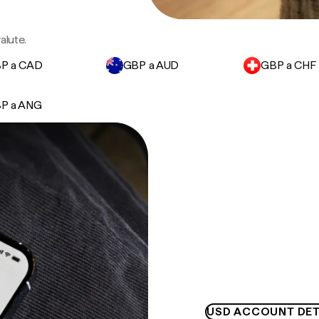
alute.
P a CAD
GBP a AUD
GBP a CHF
P a ANG
USD ACCOUNT DET