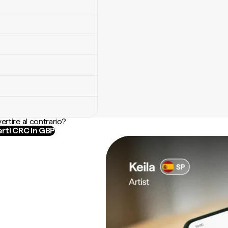
ertire al contrario?
rti CRC in GBP