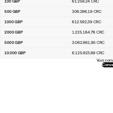
100
GBP
61.259
,24
CRC
500
GBP
306.296
,19
CRC
1000
GBP
612.592
,39
CRC
2000
GBP
1.225.184
,78
CRC
5000
GBP
3.062.961
,95
CRC
10.000
GBP
6.125.923
,89
CRC
Vuoi conv
Conve