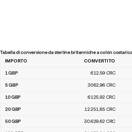
Tabella di conversione da sterline britanniche a colón costaric
IMPORTO
CONVERTITO
Tabella di conversione da sterline britanniche a colón costaricani
1
GBP
612
,59
CRC
5
GBP
3062
,96
CRC
10
GBP
6125
,92
CRC
20
GBP
12.251
,85
CRC
50
GBP
30.629
,62
CRC