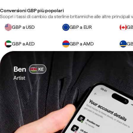
Conversioni GBP più popolari
Scopri i tassi di cambio da sterline britanniche alle altre principali v
GBP a USD
GBP a EUR
GB
GBP a AED
GBP a AMD
GB