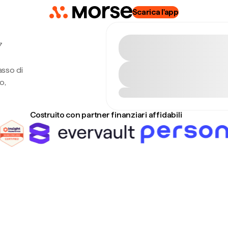
Scarica l'app
7
asso di
o,
Costruito con partner finanziari affidabili