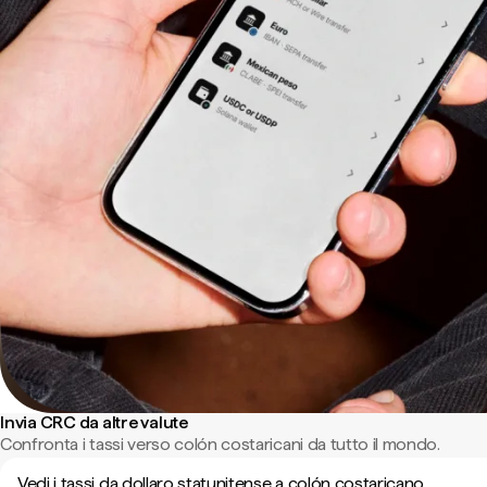
Invia CRC da altre valute
Confronta i tassi verso colón costaricani da tutto il mondo.
Vedi i tassi da dollaro statunitense a colón costaricano