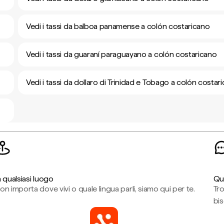
Vedi i tassi da balboa panamense a colón costaricano
Vedi i tassi da guaraní paraguayano a colón costaricano
Vedi i tassi da dollaro di Trinidad e Tobago a colón costar
n qualsiasi luogo
Qu
on importa dove vivi o quale lingua parli, siamo qui per te.
Tr
bi