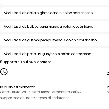
Vedi i tassi da dollaro giamaicano a colón costaricano
Vedi i tassi da balboa panamense a colón costaricano
Vedi i tassi da guaraní paraguayano a colón costaricano
Vedi i tassi da peso uruguayano a colón costaricano
Supporto su cui puoi contare
In qualsiasi momento
I
Ottieni aiuto 24/7, tutto l'anno. Alimentato dall'IA,
N
supportato dal nostro team di assistenza.