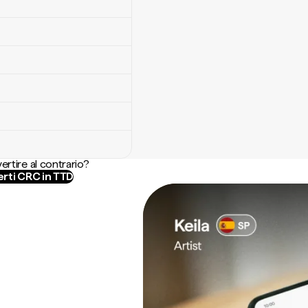
ertire al contrario?
rti CRC in TTD