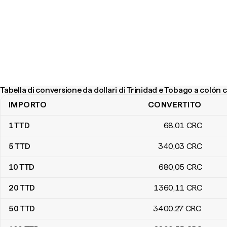
Tabella di conversione da dollari di Trinidad e Tobago a colón 
IMPORTO
CONVERTITO
Tabella di conversione da dollari di Trinidad e Tobago a colón cost
1
TTD
68
,01
CRC
5
TTD
340
,03
CRC
10
TTD
680
,05
CRC
20
TTD
1360
,11
CRC
50
TTD
3400
,27
CRC