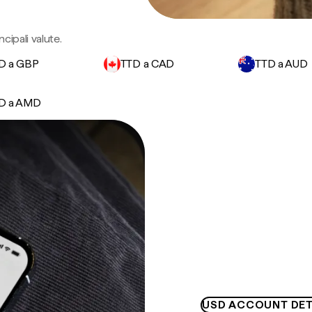
ncipali valute.
D a GBP
TTD a CAD
TTD a AUD
D a AMD
USD ACCOUNT DET