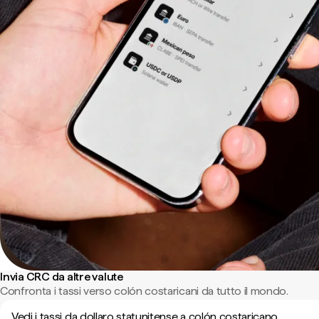
Invia CRC da altre valute
Confronta i tassi verso colón costaricani da tutto il mondo.
Vedi i tassi da dollaro statunitense a colón costaricano