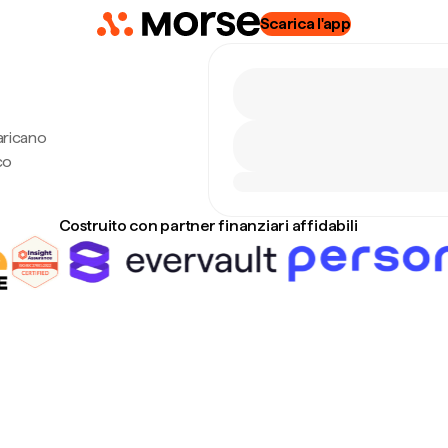
Scarica l'app
aricano
co
Costruito con partner finanziari affidabili