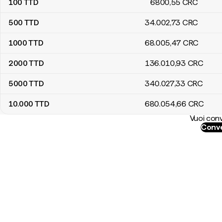
100
TTD
6800
,55
CRC
500
TTD
34.002
,73
CRC
1000
TTD
68.005
,47
CRC
2000
TTD
136.010
,93
CRC
5000
TTD
340.027
,33
CRC
10.000
TTD
680.054
,66
CRC
Vuoi conv
Conve