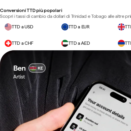
Conversioni TTD più popolari
Scopri i tassi di cambio da dollari di Trinidad e Tobago alle altre pri
TTD a USD
TTD a EUR
TT
TTD a CHF
TTD a AED
TT