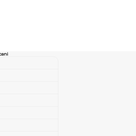
cani
i