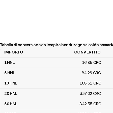
Tabella di conversione da lempire honduregne a colón costari
IMPORTO
CONVERTITO
Tabella di conversione da lempire honduregne a colón costarican
1
HNL
16
,85
CRC
5
HNL
84
,26
CRC
10
HNL
168
,51
CRC
20
HNL
337
,02
CRC
50
HNL
842
,55
CRC