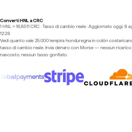
Converti HNL a CRC
1 HNL ≈ 16,8511 CRC · Tasso di cambio reale
·
Aggiornato oggi, 8 a
12:28
Vedi quanto vale 25.000 lempira honduregna in colón costaricano
tasso di cambio reale. Invia denaro con Morse — nessun ricarico
nascosto, nessun tasso gonfiato.