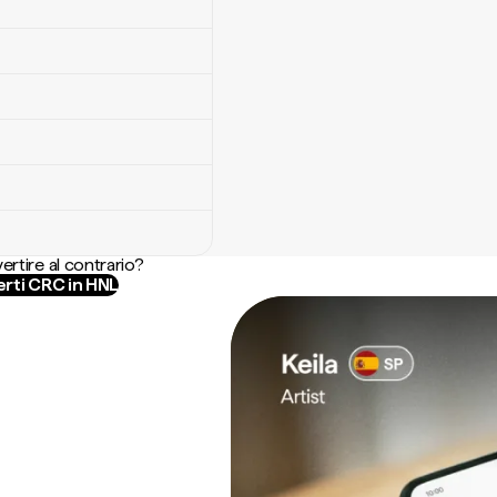
ertire al contrario?
rti CRC in HNL