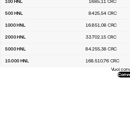
100
HNL
1685
,11
CRC
500
HNL
8425
,54
CRC
1000
HNL
16.851
,08
CRC
2000
HNL
33.702
,15
CRC
5000
HNL
84.255
,38
CRC
10.000
HNL
168.510
,76
CRC
Vuoi conv
Conve