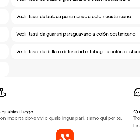
Vedi i tassi da balboa panamense a colón costaricano
Vedi i tassi da guaraní paraguayano a colón costaricano
Vedi i tassi da dollaro di Trinidad e Tobago a colón costar
n qualsiasi luogo
Qu
on importa dove vivi o quale lingua parli, siamo qui per te.
Tr
bi