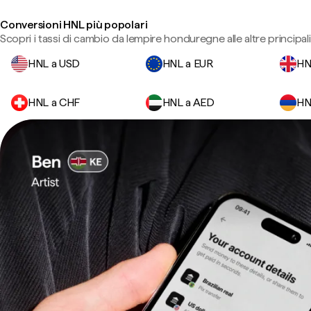
Conversioni HNL più popolari
Scopri i tassi di cambio da lempire honduregne alle altre principali
HNL a USD
HNL a EUR
HN
HNL a CHF
HNL a AED
HN