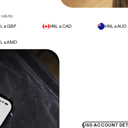
 valute.
L a GBP
HNL a CAD
HNL a AUD
L a AMD
USD ACCOUNT DET