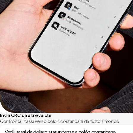
Invia CRC da altre valute
Confronta i tassi verso colón costaricani da tutto il mondo.
Vedi i tassi da dollaro statunitense a colón costaricano