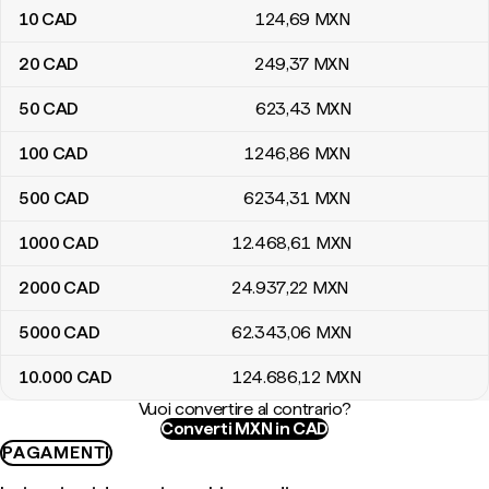
10
CAD
124
,69
MXN
20
CAD
249
,37
MXN
50
CAD
623
,43
MXN
100
CAD
1246
,86
MXN
500
CAD
6234
,31
MXN
1000
CAD
12.468
,61
MXN
2000
CAD
24.937
,22
MXN
5000
CAD
62.343
,06
MXN
10.000
CAD
124.686
,12
MXN
Vuoi convertire al contrario?
Converti MXN in CAD
PAGAMENTI