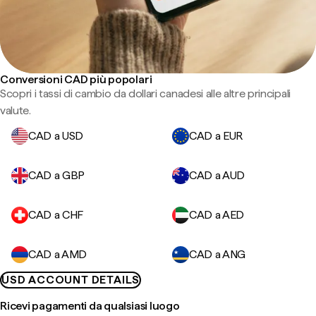
Conversioni CAD più popolari
Scopri i tassi di cambio da dollari canadesi alle altre principali
valute.
CAD a USD
CAD a EUR
CAD a GBP
CAD a AUD
CAD a CHF
CAD a AED
CAD a AMD
CAD a ANG
USD ACCOUNT DETAILS
Ricevi pagamenti da qualsiasi luogo