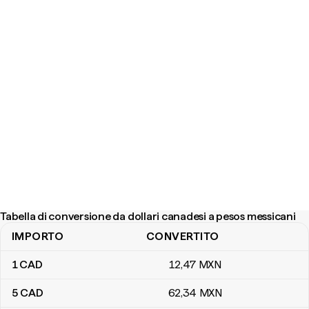
Tabella di conversione da dollari canadesi a pesos messicani
IMPORTO
CONVERTITO
Tabella di conversione da dollari canadesi a pesos messicani
1
CAD
12
,47
MXN
5
CAD
62
,34
MXN