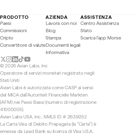
PRODOTTO
AZIENDA
ASSISTENZA
Paesi
Lavora con noi
Centro Assistenza
Commissioni
Blog
Stato
Cripto
Stampa
Scarica l'app Morse
Convertitore di valute
Documenti legali
Informativa
© 2026 Avian Labs, Inc
Operatore di servizi monetari registrato negli
Stati Uniti
Avian Labs è autorizzata come CASP ai sensi
del MiCA dall'Autoriteit Financiële Markten
(AFM) nei Paesi Bassi (numero di registrazione
41000005).
Avian Labs USA, Inc., NMLS ID # 2639252
La Carta Visa di Debito Prepagata (la "Carta") è
emessa da Lead Bank su licenza di Visa U.S.A.