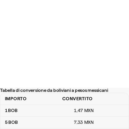
Tabella di conversione da boliviani a pesos messicani
IMPORTO
CONVERTITO
Tabella di conversione da boliviani a pesos messicani
1
BOB
1
,47
MXN
5
BOB
7
,33
MXN