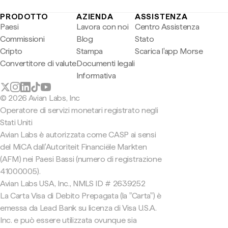
PRODOTTO
AZIENDA
ASSISTENZA
Paesi
Lavora con noi
Centro Assistenza
Commissioni
Blog
Stato
Cripto
Stampa
Scarica l'app Morse
Convertitore di valute
Documenti legali
Informativa
© 2026 Avian Labs, Inc
Operatore di servizi monetari registrato negli
Stati Uniti
Avian Labs è autorizzata come CASP ai sensi
del MiCA dall'Autoriteit Financiële Markten
(AFM) nei Paesi Bassi (numero di registrazione
41000005).
Avian Labs USA, Inc., NMLS ID # 2639252
La Carta Visa di Debito Prepagata (la "Carta") è
emessa da Lead Bank su licenza di Visa U.S.A.
Inc. e può essere utilizzata ovunque sia