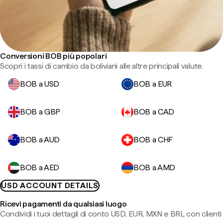
Conversioni BOB più popolari
Scopri i tassi di cambio da boliviani alle altre principali valute.
BOB a USD
BOB a EUR
BOB a GBP
BOB a CAD
BOB a AUD
BOB a CHF
BOB a AED
BOB a AMD
USD ACCOUNT DETAILS
Ricevi pagamenti da qualsiasi luogo
Condividi i tuoi dettagli di conto USD, EUR, MXN e BRL con clienti