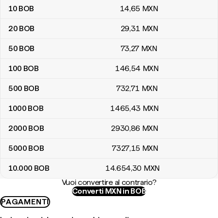
10
BOB
14
,65
MXN
20
BOB
29
,31
MXN
50
BOB
73
,27
MXN
100
BOB
146
,54
MXN
500
BOB
732
,71
MXN
1000
BOB
1465
,43
MXN
2000
BOB
2930
,86
MXN
5000
BOB
7327
,15
MXN
10.000
BOB
14.654
,30
MXN
Vuoi convertire al contrario?
Converti MXN in BOB
PAGAMENTI