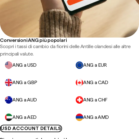
Conversioni ANG più popolari
Scopri i tassi di cambio da fiorini delle Antille olandesi alle altre
principali valute.
ANG a USD
ANG a EUR
ANG a GBP
ANG a CAD
ANG a AUD
ANG a CHF
ANG a AED
ANG a AMD
USD ACCOUNT DETAILS