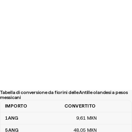
Tabella di conversione da fiorini delle Antille olandesi a pesos
messicani
IMPORTO
CONVERTITO
Tabella di conversione da fiorini delle Antille olandesi a pesos mes
1
ANG
9
,61
MXN
5
ANG
48
,05
MXN