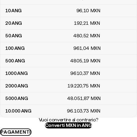
10
ANG
96
,10
MXN
20
ANG
192
,21
MXN
50
ANG
480
,52
MXN
100
ANG
961
,04
MXN
500
ANG
4805
,19
MXN
1000
ANG
9610
,37
MXN
2000
ANG
19.220
,75
MXN
5000
ANG
48.051
,87
MXN
10.000
ANG
96.103
,73
MXN
Vuoi convertire al contrario?
Converti MXN in ANG
PAGAMENTI