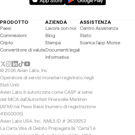
PRODOTTO
AZIENDA
ASSISTENZA
Paesi
Lavora con noi
Centro Assistenza
Commissioni
Blog
Stato
Cripto
Stampa
Scarica l'app Morse
Convertitore di valute
Documenti legali
Informativa
© 2026 Avian Labs, Inc
Operatore di servizi monetari registrato negli
Stati Uniti
Avian Labs è autorizzata come CASP ai sensi
del MiCA dall'Autoriteit Financiële Markten
(AFM) nei Paesi Bassi (numero di registrazione
41000005).
Avian Labs USA, Inc., NMLS ID # 2639252
La Carta Visa di Debito Prepagata (la "Carta") è