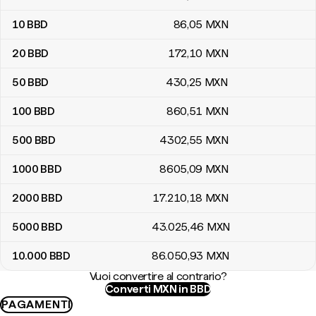
10
BBD
86
,05
MXN
20
BBD
172
,10
MXN
50
BBD
430
,25
MXN
100
BBD
860
,51
MXN
500
BBD
4302
,55
MXN
1000
BBD
8605
,09
MXN
2000
BBD
17.210
,18
MXN
5000
BBD
43.025
,46
MXN
10.000
BBD
86.050
,93
MXN
Vuoi convertire al contrario?
Converti MXN in BBD
PAGAMENTI