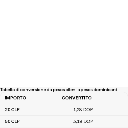
Tabella di conversione da pesos cileni a pesos dominicani
IMPORTO
CONVERTITO
Tabella di conversione da pesos cileni a pesos dominicani
20
CLP
1
,28
DOP
50
CLP
3
,19
DOP