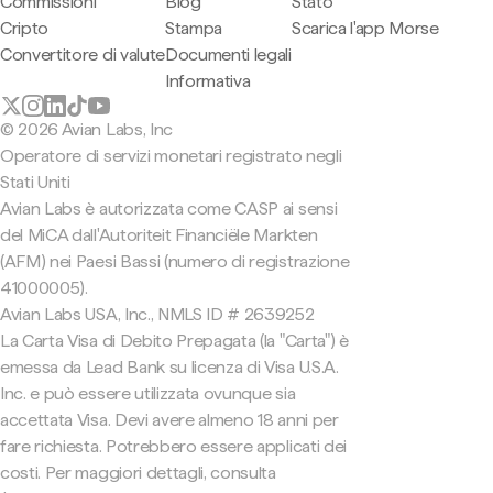
Commissioni
Blog
Stato
Cripto
Stampa
Scarica l'app Morse
Convertitore di valute
Documenti legali
Informativa
© 2026 Avian Labs, Inc
Operatore di servizi monetari registrato negli
Stati Uniti
Avian Labs è autorizzata come CASP ai sensi
del MiCA dall'Autoriteit Financiële Markten
(AFM) nei Paesi Bassi (numero di registrazione
41000005).
Avian Labs USA, Inc., NMLS ID # 2639252
La Carta Visa di Debito Prepagata (la "Carta") è
emessa da Lead Bank su licenza di Visa U.S.A.
Inc. e può essere utilizzata ovunque sia
accettata Visa. Devi avere almeno 18 anni per
fare richiesta. Potrebbero essere applicati dei
costi. Per maggiori dettagli, consulta