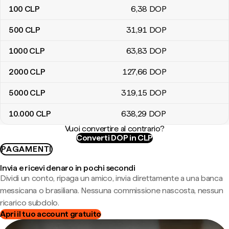
100
CLP
6
,38
DOP
500
CLP
31
,91
DOP
1000
CLP
63
,83
DOP
2000
CLP
127
,66
DOP
5000
CLP
319
,15
DOP
10.000
CLP
638
,29
DOP
Vuoi convertire al contrario?
Converti DOP in CLP
PAGAMENTI
Invia e ricevi denaro in pochi secondi
Dividi un conto, ripaga un amico, invia direttamente a una banca
messicana o brasiliana. Nessuna commissione nascosta, nessun
ricarico subdolo.
Apri il tuo account gratuito