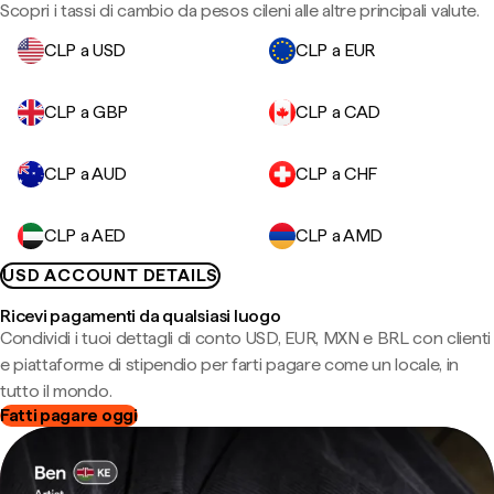
Scopri i tassi di cambio da pesos cileni alle altre principali valute.
CLP a USD
CLP a EUR
CLP a GBP
CLP a CAD
CLP a AUD
CLP a CHF
CLP a AED
CLP a AMD
USD ACCOUNT DETAILS
Ricevi pagamenti da qualsiasi luogo
Condividi i tuoi dettagli di conto USD, EUR, MXN e BRL con clienti
e piattaforme di stipendio per farti pagare come un locale, in
tutto il mondo.
Fatti pagare oggi