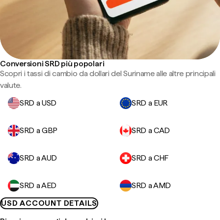
Conversioni SRD più popolari
Scopri i tassi di cambio da dollari del Suriname alle altre principali
valute.
SRD a USD
SRD a EUR
SRD a GBP
SRD a CAD
SRD a AUD
SRD a CHF
SRD a AED
SRD a AMD
USD ACCOUNT DETAILS