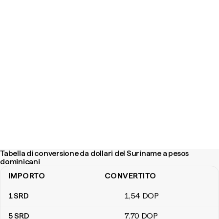
Tabella di conversione da dollari del Suriname a pesos
dominicani
IMPORTO
CONVERTITO
Tabella di conversione da dollari del Suriname a pesos dominicani
1
SRD
1
,54
DOP
5
SRD
7
,70
DOP