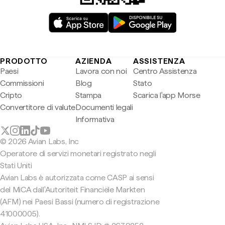
PRODOTTO
AZIENDA
ASSISTENZA
Paesi
Lavora con noi
Centro Assistenza
Commissioni
Blog
Stato
Cripto
Stampa
Scarica l'app Morse
Convertitore di valute
Documenti legali
Informativa
© 2026 Avian Labs, Inc
Operatore di servizi monetari registrato negli
Stati Uniti
Avian Labs è autorizzata come CASP ai sensi
del MiCA dall'Autoriteit Financiële Markten
(AFM) nei Paesi Bassi (numero di registrazione
41000005).