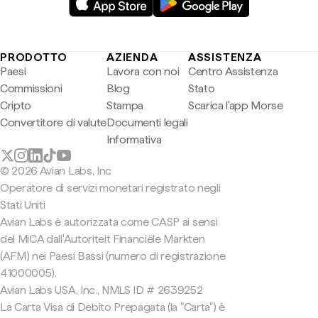
PRODOTTO
AZIENDA
ASSISTENZA
Paesi
Lavora con noi
Centro Assistenza
Commissioni
Blog
Stato
Cripto
Stampa
Scarica l'app Morse
Convertitore di valute
Documenti legali
Informativa
© 2026 Avian Labs, Inc
Operatore di servizi monetari registrato negli
Stati Uniti
Avian Labs è autorizzata come CASP ai sensi
del MiCA dall'Autoriteit Financiële Markten
(AFM) nei Paesi Bassi (numero di registrazione
41000005).
Avian Labs USA, Inc., NMLS ID # 2639252
La Carta Visa di Debito Prepagata (la "Carta") è