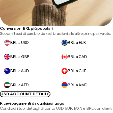
Conversioni BRL più popolari
Scopri i tassi di cambio da real brasiliani alle altre principali valute.
BRL a USD
BRL a EUR
BRL a GBP
BRL a CAD
BRL a AUD
BRL a CHF
BRL a AED
BRL a AMD
USD ACCOUNT DETAILS
Ricevi pagamenti da qualsiasi luogo
Condividi i tuoi dettagli di conto USD, EUR, MXN e BRL con clienti