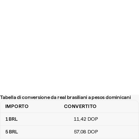
Tabella di conversione da real brasiliani a pesos dominicani
IMPORTO
CONVERTITO
Tabella di conversione da real brasiliani a pesos dominicani
1
BRL
11
,42
DOP
5
BRL
57
,08
DOP