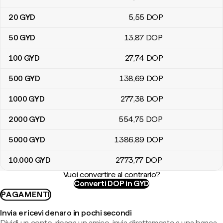
20
GYD
5
,55
DOP
50
GYD
13
,87
DOP
100
GYD
27
,74
DOP
500
GYD
138
,69
DOP
1000
GYD
277
,38
DOP
2000
GYD
554
,75
DOP
5000
GYD
1386
,89
DOP
10.000
GYD
2773
,77
DOP
Vuoi convertire al contrario?
Converti DOP in GYD
PAGAMENTI
Invia e ricevi denaro in pochi secondi
Dividi un conto, ripaga un amico, invia direttamente a una banca