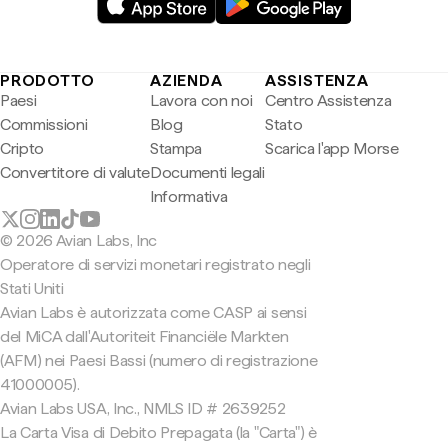
PRODOTTO
AZIENDA
ASSISTENZA
Paesi
Lavora con noi
Centro Assistenza
Commissioni
Blog
Stato
Cripto
Stampa
Scarica l'app Morse
Convertitore di valute
Documenti legali
Informativa
© 2026 Avian Labs, Inc
Operatore di servizi monetari registrato negli
Stati Uniti
Avian Labs è autorizzata come CASP ai sensi
del MiCA dall'Autoriteit Financiële Markten
(AFM) nei Paesi Bassi (numero di registrazione
41000005).
Avian Labs USA, Inc., NMLS ID # 2639252
La Carta Visa di Debito Prepagata (la "Carta") è