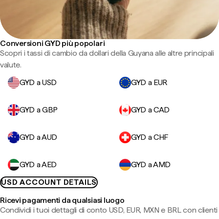
Conversioni GYD più popolari
Scopri i tassi di cambio da dollari della Guyana alle altre principali
valute.
GYD a USD
GYD a EUR
GYD a GBP
GYD a CAD
GYD a AUD
GYD a CHF
GYD a AED
GYD a AMD
USD ACCOUNT DETAILS
Ricevi pagamenti da qualsiasi luogo
Condividi i tuoi dettagli di conto USD, EUR, MXN e BRL con clienti