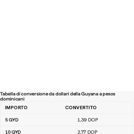
Tabella di conversione da dollari della Guyana a pesos
dominicani
IMPORTO
CONVERTITO
Tabella di conversione da dollari della Guyana a pesos dominicani
5
GYD
1
,39
DOP
10
GYD
2
,77
DOP