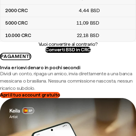
2000
CRC
4
,44
BSD
5000
CRC
11
,09
BSD
10.000
CRC
22
,18
BSD
Vuoi convertire al contrario?
Converti BSD in CRC
PAGAMENTI
Invia e ricevi denaro in pochi secondi
Dividi un conto, ripaga un amico, invia direttamente a una banca
messicana o brasiliana. Nessuna commissione nascosta, nessun
ricarico subdolo.
Apri il tuo account gratuito