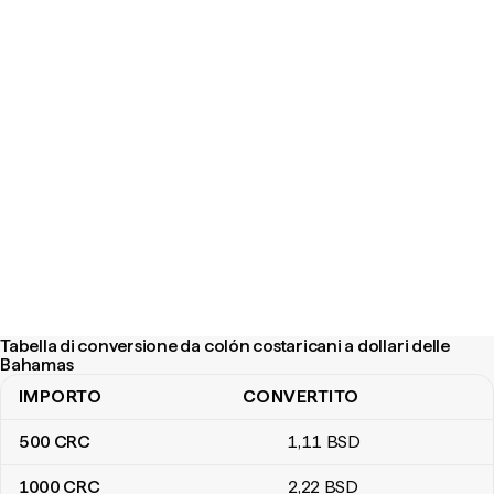
Tabella di conversione da colón costaricani a dollari delle
Bahamas
IMPORTO
CONVERTITO
Tabella di conversione da colón costaricani a dollari delle Bahama
500
CRC
1
,11
BSD
1000
CRC
2
,22
BSD