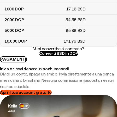
1000
DOP
17
,18
BSD
2000
DOP
34
,35
BSD
5000
DOP
85
,88
BSD
10.000
DOP
171
,76
BSD
Vuoi convertire al contrario?
Converti BSD in DOP
PAGAMENTI
Invia e ricevi denaro in pochi secondi
Dividi un conto, ripaga un amico, invia direttamente a una banca
messicana o brasiliana. Nessuna commissione nascosta, nessun
ricarico subdolo.
Apri il tuo account gratuito