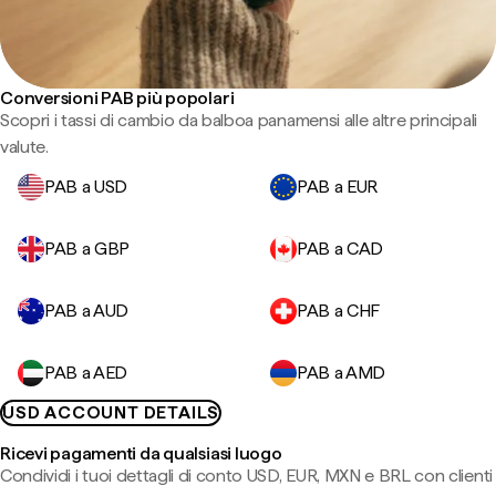
Conversioni PAB più popolari
Scopri i tassi di cambio da balboa panamensi alle altre principali
valute.
PAB a USD
PAB a EUR
PAB a GBP
PAB a CAD
PAB a AUD
PAB a CHF
PAB a AED
PAB a AMD
USD ACCOUNT DETAILS
Ricevi pagamenti da qualsiasi luogo
Condividi i tuoi dettagli di conto USD, EUR, MXN e BRL con clienti