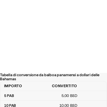
Tabella di conversione da balboa panamensi a dollari delle
Bahamas
IMPORTO
CONVERTITO
Tabella di conversione da balboa panamensi a dollari delle Baham
5
PAB
5
,00
BSD
10
PAB
10
,00
BSD