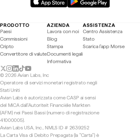
PRODOTTO
AZIENDA
ASSISTENZA
Paesi
Lavora con noi
Centro Assistenza
Commissioni
Blog
Stato
Cripto
Stampa
Scarica l'app Morse
Convertitore di valute
Documenti legali
Informativa
© 2026 Avian Labs, Inc
Operatore di servizi monetari registrato negli
Stati Uniti
Avian Labs è autorizzata come CASP ai sensi
del MiCA dall'Autoriteit Financiële Markten
(AFM) nei Paesi Bassi (numero di registrazione
41000005).
Avian Labs USA, Inc., NMLS ID # 2639252
La Carta Visa di Debito Prepagata (la "Carta") è